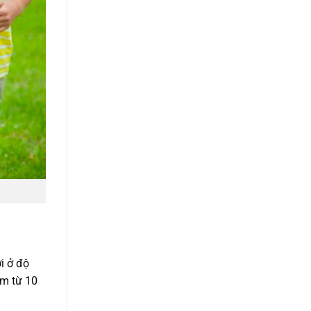
i ở độ
em từ 10