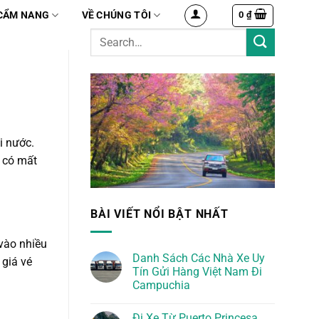
0
₫
CẨM NANG
VỀ CHÚNG TÔI
i nước.
h có mất
BÀI VIẾT NỔI BẬT NHẤT
 vào nhiều
Danh Sách Các Nhà Xe Uy
 giá vé
Tín Gửi Hàng Việt Nam Đi
Campuchia
Đi Xe Từ Puerto Princesa