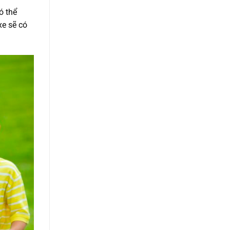
ó thể
xe sẽ có