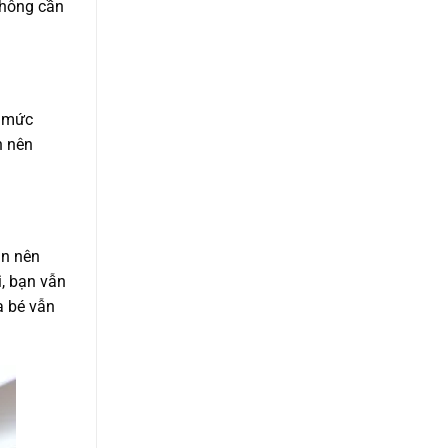
không cần
a mức
n nên
ạn nên
i, bạn vẫn
a bé vẫn