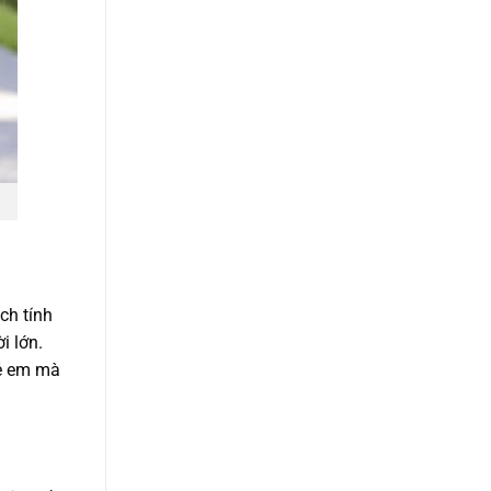
ch tính
i lớn.
rẻ em mà