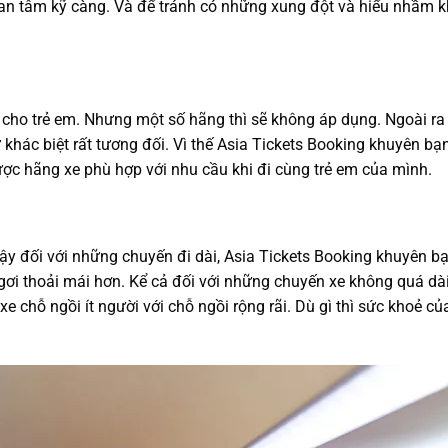
uan tâm kỹ càng. Và để tránh có những xung đột và hiểu nhầm 
 cho trẻ em. Nhưng một số hãng thì sẽ không áp dụng. Ngoài r
 khác biệt rất tương đối. Vì thế Asia Tickets Booking khuyên bạ
ược hãng xe phù hợp với nhu cầu khi đi cùng trẻ em của mình.
vậy đối với những chuyến đi dài, Asia Tickets Booking khuyên b
gơi thoải mái hơn. Kể cả đối với những chuyến xe không quá dà
e chỗ ngồi ít người với chỗ ngồi rộng rãi. Dù gì thì sức khoẻ củ