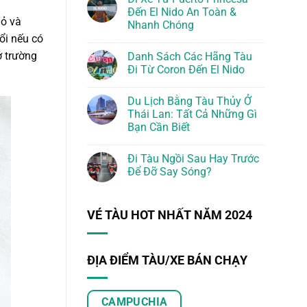
Đến El Nido An Toàn &
hỏ và
Nhanh Chóng
ổi nếu có
ở trường
Danh Sách Các Hãng Tàu
Đi Từ Coron Đến El Nido
Du Lịch Bằng Tàu Thủy Ở
Thái Lan: Tất Cả Những Gì
Bạn Cần Biết
Đi Tàu Ngồi Sau Hay Trước
Để Đỡ Say Sóng?
VÉ TÀU HOT NHẤT NĂM 2024
ĐỊA ĐIỂM TÀU/XE BÁN CHẠY
CAMPUCHIA