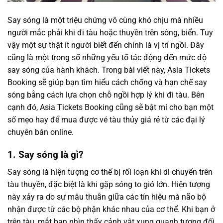
Say sóng là một triệu chứng vô cùng khó chịu mà nhiều
người mắc phải khi đi tàu hoặc thuyền trên sông, biển. Tuy
vậy một sự thật ít người biết đến chính là vị trí ngồi. Đây
cũng là một trong số những yếu tố tác động đến mức độ
say sóng của hành khách. Trong bài viết này, Asia Tickets
Booking sẽ giúp bạn tìm hiểu cách chống và hạn chế say
sóng bằng cách lựa chọn chỗ ngồi hợp lý khi đi tàu. Bên
cạnh đó, Asia Tickets Booking cũng sẽ bật mí cho bạn một
số mẹo hay để mua được vé tàu thủy giá rẻ từ các đại lý
chuyên bán online.
1. Say sóng là gì?
Say sóng là hiện tượng cơ thể bị rối loạn khi di chuyển trên
tàu thuyền, đặc biệt là khi gặp sóng to gió lớn. Hiện tượng
này xảy ra do sự mâu thuẫn giữa các tín hiệu mà não bộ
nhận được từ các bộ phận khác nhau của cơ thể. Khi bạn ở
trên tàu, mắt bạn nhìn thấy cảnh vật xung quanh tương đối