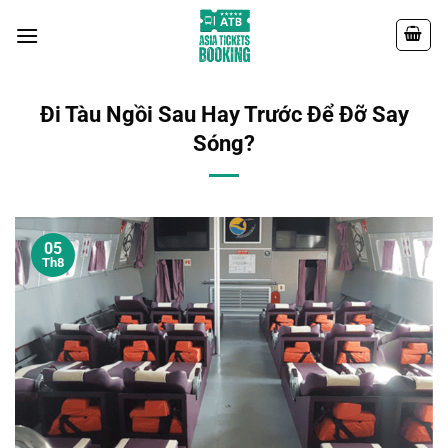
Chuyển
đến
nội
dung
Đi Tàu Ngồi Sau Hay Trước Để Đỡ Say
Sóng?
05
Th8