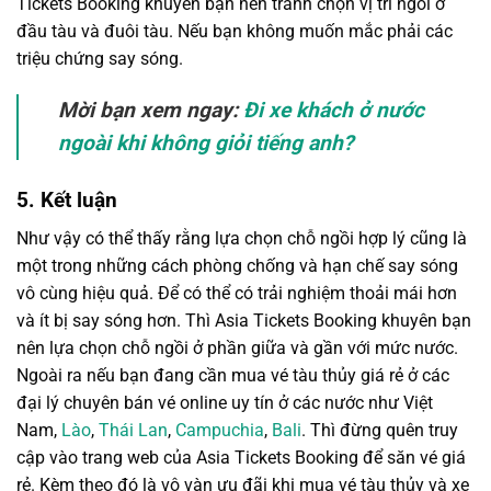
Tickets Booking khuyên bạn nên tránh chọn vị trí ngồi ở
đầu tàu và đuôi tàu. Nếu bạn không muốn mắc phải các
triệu chứng say sóng.
Mời bạn xem ngay:
Đi xe khách ở nước
ngoài khi không giỏi tiếng anh?
5. Kết luận
Như vậy có thể thấy rằng lựa chọn chỗ ngồi hợp lý cũng là
một trong những cách phòng chống và hạn chế say sóng
vô cùng hiệu quả. Để có thể có trải nghiệm thoải mái hơn
và ít bị say sóng hơn. Thì Asia Tickets Booking khuyên bạn
nên lựa chọn chỗ ngồi ở phần giữa và gần với mức nước.
Ngoài ra nếu bạn đang cần mua vé tàu thủy giá rẻ ở các
đại lý chuyên bán vé online uy tín ở các nước như Việt
Nam,
Lào
,
Thái Lan
,
Campuchia
,
Bali
. Thì đừng quên truy
cập vào trang web của Asia Tickets Booking để săn vé giá
rẻ. Kèm theo đó là vô vàn ưu đãi khi mua vé tàu thủy và xe