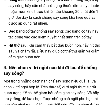
say sóng, hãy cân nhắc sử dụng thuốc dimenhydrinate
hoặc meclizine trước khi lên tàu khoảng 30 phút đến 1
giờ. Bởi đây là cách chống say sóng khá hiệu quả và
được áp dụng rất nhiều.
Đeo băng cổ tay chống say sóng
: Các băng cổ tay này
tác động vào các điểm huyệt nhất định trên cổ tay.
Hít thở sâu:
Khi cảm thấy bắt đầu buồn nôn, hãy hít thở
sâu và chậm rãi. Điều này giúp cơ thể thư giãn và giảm
cảm giác buồn nôn.
4. Nên chọn vị trí ngồi nào khi đi tàu để chống
say sóng?
Một trong những cách hạn chế say sóng hiệu quả là lựa
chọn vị trí ngồi hợp lý. Trên thực tế, vị trí ngồi thực sự rất
quan trọng để có thể giảm bớt cảm giác say sóng. Và hãy
lưu ý rằng, để lựa chọn được những chỗ ngồi phù hợp thì
bạn cần phải mua vé tàu thuỷ thật sớm để lựa chọn được