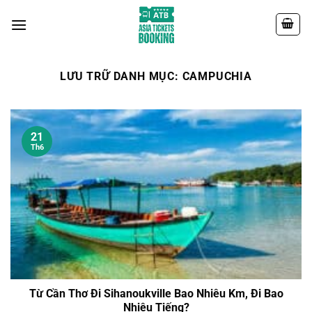
Chuyển
đến
nội
dung
LƯU TRỮ DANH MỤC:
CAMPUCHIA
21
Th6
Từ Cần Thơ Đi Sihanoukville Bao Nhiêu Km, Đi Bao
Nhiêu Tiếng?