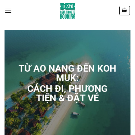
Chuyển
đến
nội
dung
TỪ AO NANG ĐẾN KOH
MUK:
CÁCH ĐI, PHƯƠNG
TIỆN & ĐẶT VÉ