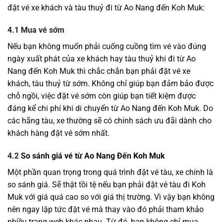
đặt vé xe khách và tàu thuỷ đi từ Ao Nang đến Koh Muk:
4.1 Mua vé sớm
Nếu bạn không muốn phải cuống cuồng tìm vé vào đúng
ngày xuất phát của xe khách hay tàu thuỷ khi đi từ Ao
Nang đến Koh Muk thì chắc chắn bạn phải đặt vé xe
khách, tàu thuỷ từ sớm. Không chỉ giúp bạn đảm bảo được
chỗ ngồi, việc đặt vé sớm còn giúp bạn tiết kiệm được
đáng kể chi phí khi di chuyển từ Ao Nang đến Koh Muk. Do
các hãng tàu, xe thường sẽ có chính sách ưu đãi dành cho
khách hàng đặt vé sớm nhất.
4.2
So sánh giá vé từ Ao Nang Đến Koh Muk
Một phần quan trọng trong quá trình đặt vé tàu, xe chính là
so sánh giá. Sẽ thật tồi tệ nếu bạn phải đặt vé tàu đi Koh
Muk với giá quá cao so với giá thị trường. Vì vậy bạn không
nên ngay lập tức đặt vé mà thay vào đó phải tham khảo
nhiều trang web khác nhau. Từ đó, bạn không chỉ mua