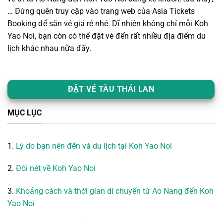
… Đừng quên truy cập vào trang web của Asia Tickets
Booking để săn vé giá rẻ nhé. Dĩ nhiên không chỉ mỗi Koh
Yao Noi, bạn còn có thể đặt vé đến rất nhiều địa điểm du
lịch khác nhau nữa đấy.
ĐẶT VÉ TÀU THÁI LAN
MỤC LỤC
1.
Lý do bạn nên đến và du lịch tại Koh Yao Noi
2.
Đôi nét về Koh Yao Noi
3.
Khoảng cách và thời gian di chuyển từ Ao Nang đến Koh
Yao Noi