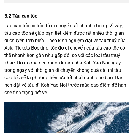
3.2
Tàu cao tốc
Tàu cao tốc có tốc độ di chuyển rất nhanh chóng. Vì vậy,
tàu cao tốc sẽ giúp bạn tiết kiệm được rất nhiều thời gian
di chuyển trên biển. Theo kinh nghiệm đặt vé tàu thuỷ của
Asia Tickets Booking, tốc độ di chuyển của tàu cao tốc có
thể nhanh hơn gần như gấp đôi so với các loại tàu thuỷ
khác. Do đó mà nếu muốn khám phá Koh Yao Noi ngay
trong ngày với thời gian di chuyển không quá dài thì tàu
cao tốc sẽ là phương tiện lựa tốt nhất dành cho bạn. Bạn
nên đặt vé tàu đi Koh Yao Noi trước mùa cao điểm để hạn
chế tình trạng hết vé.