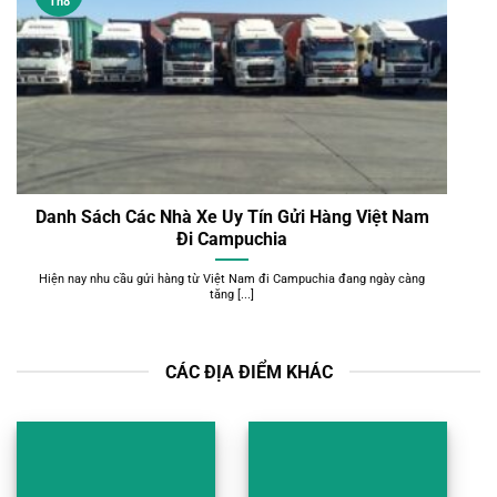
Th8
Danh Sách Các Nhà Xe Uy Tín Gửi Hàng Việt Nam
Đi Campuchia
Hiện nay nhu cầu gửi hàng từ Việt Nam đi Campuchia đang ngày càng
tăng [...]
CÁC ĐỊA ĐIỂM KHÁC