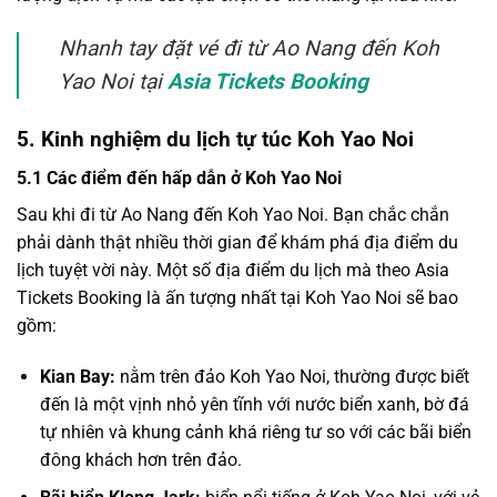
Nhanh tay đặt vé đi
từ Ao Nang đến Koh
Yao Noi
tại
Asia Tickets Booking
5.
Kinh nghiệm du lịch tự túc Koh Yao Noi
5.1
Các điểm đến hấp dẫn ở Koh Yao Noi
Sau khi đi từ Ao Nang đến Koh Yao Noi. Bạn chắc chắn
phải dành thật nhiều thời gian để khám phá địa điểm du
lịch tuyệt vời này. Một số địa điểm du lịch mà theo Asia
Tickets Booking là ấn tượng nhất tại Koh Yao Noi sẽ bao
gồm:
Kian Bay:
nằm trên đảo
Koh Yao Noi
, thường được biết
đến là một vịnh nhỏ yên tĩnh với nước biển xanh, bờ đá
tự nhiên và khung cảnh khá riêng tư so với các bãi biển
đông khách hơn trên đảo.