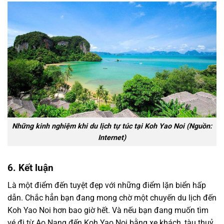
Những kinh nghiệm khi du lịch tự túc tại Koh Yao Noi (Nguồn:
Internet)
6. Kết luận
Là một điểm đến tuyệt đẹp với những điểm lặn biển hấp
dẫn. Chắc hẳn bạn đang mong chờ một chuyến du lịch đến
Koh Yao Noi hơn bao giờ hết. Và nếu bạn đang muốn tìm
vé đi từ Ao Nang đến Koh Yao Noi bằng xe khách, tàu thuỷ,