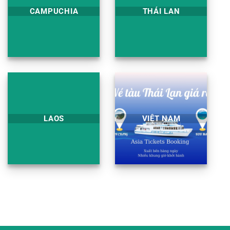
CAMPUCHIA
THÁI LAN
LAOS
VIỆT NAM