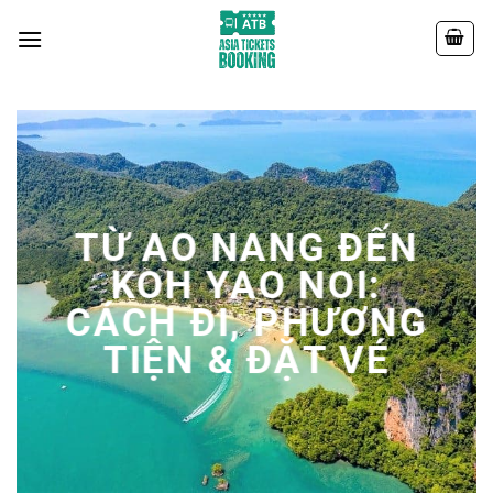
Chuyển
đến
nội
dung
TỪ AO NANG ĐẾN
KOH YAO NOI:
CÁCH ĐI, PHƯƠNG
TIỆN & ĐẶT VÉ