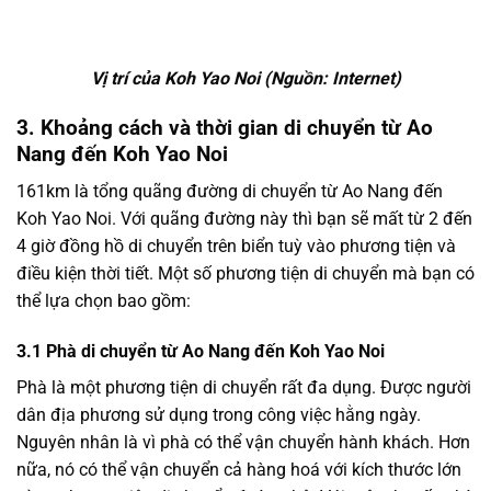
Vị trí của Koh Yao Noi (Nguồn: Internet)
3.
Khoảng cách và thời gian di chuyển từ
Ao
Nang đến Koh Yao Noi
161km là tổng quãng đường di chuyển từ Ao Nang đến
Koh Yao Noi. Với quãng đường này thì bạn sẽ mất từ 2 đến
4 giờ đồng hồ di chuyển trên biển tuỳ vào phương tiện và
điều kiện thời tiết. Một số phương tiện di chuyển mà bạn có
thể lựa chọn bao gồm:
3.1
Phà
di chuyển từ
Ao Nang đến Koh Yao Noi
Phà là một phương tiện di chuyển rất đa dụng. Được người
dân địa phương sử dụng trong công việc hằng ngày.
Nguyên nhân là vì phà có thể vận chuyển hành khách. Hơn
nữa, nó có thể vận chuyển cả hàng hoá với kích thước lớn