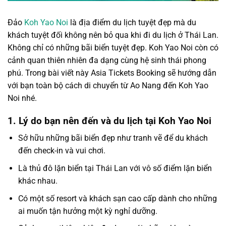
Đảo
Koh Yao Noi
là địa điểm du lịch tuyệt đẹp mà du
khách tuyệt đối không nên bỏ qua khi đi du lịch ở Thái Lan.
Không chỉ có những bãi biển tuyệt đẹp. Koh Yao Noi còn có
cảnh quan thiên nhiên đa dạng cùng hệ sinh thái phong
phú. Trong bài viết này Asia Tickets Booking sẽ hướng dẫn
với bạn toàn bộ cách di chuyển từ Ao Nang đến Koh Yao
Noi nhé.
1.
L
ý do bạn nên đến và du lịch tại Koh Yao Noi
Sở hữu những bãi biển đẹp như tranh vẽ để du khách
đến check-in và vui chơi.
Là thủ đô lặn biển tại Thái Lan với vô số điểm lặn biển
khác nhau.
Có một số resort và khách sạn cao cấp dành cho những
ai muốn tận hưởng một kỳ nghỉ dưỡng.