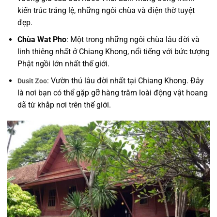
kiến trúc tráng lệ, những ngôi chùa và điện thờ tuyệt
đẹp.
Chùa Wat Pho
: Một trong những ngôi chùa lâu đời và
linh thiêng nhất ở Chiang Khong, nổi tiếng với bức tượng
Phật ngồi lớn nhất thế giới.
: Vườn thú lâu đời nhất tại Chiang Khong. Đây
Dusit Zoo
là nơi bạn có thể gặp gỡ hàng trăm loài động vật hoang
dã từ khắp nơi trên thế giới.