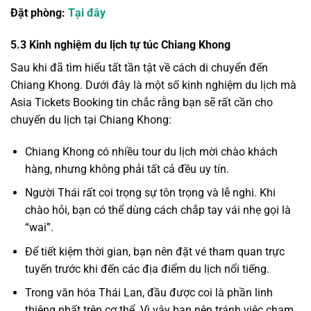
Đặt phòng:
Tại đây
5.3 Kinh nghiệm du lịch tự túc Chiang Khong
Sau khi đã tìm hiểu tất tần tật về cách di chuyển đến
Chiang Khong. Dưới đây là một số kinh nghiệm du lịch mà
Asia Tickets Booking tin chắc rằng bạn sẽ rất cần cho
chuyến du lịch tại Chiang Khong:
Chiang Khong có nhiều tour du lịch mời chào khách
hàng, nhưng không phải tất cả đều uy tín.
Người Thái rất coi trọng sự tôn trọng và lễ nghi. Khi
chào hỏi, bạn có thể dùng cách chắp tay vái nhẹ gọi là
“wai”.
Để tiết kiệm thời gian, bạn nên đặt vé tham quan trực
tuyến trước khi đến các địa điểm du lịch nổi tiếng.
Trong văn hóa Thái Lan, đầu được coi là phần linh
thiêng nhất trên cơ thể. Vì vậy bạn nên tránh việc chạm