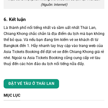
(Nguồn: Internet)
6. Kết luận
Là thành phố nổi tiếng nhất và sầm uất nhất Thái Lan,
Chiang Khong chắc chắn là địa điểm du lịch mà bạn không
thể bỏ qua. Và nếu bạn đang tìm kiếm vé xe khách đi từ
Bangkok đến 1. Hãy nhanh tay truy cập vào trang web của
Asia Tickets Booking để đặt vé xe đến Chiang Khong giá rẻ
nhé. Ngoài ra Asia Tickets Booking cũng cung cấp vé tàu
thuỷ đến các hòn đảo du lịch nổi tiếng nữa đấy.
ĐẶT VÉ TÀU Ở THÁI LAN
MỤC LỤC