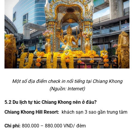
Một số địa điểm check in nổi tiếng tại Chiang Khong
(Nguồn: Internet)
5.2 Du lịch tự túc Chiang Khong nên ở đâu?
Chiang Khong Hill Resort:
khách sạn 3 sao gần trung tâm
Chi phí:
800.000 – 880.000 VND/ đêm