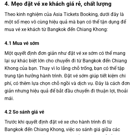
4. Mẹo đặt vé xe khách giá rẻ, chất lượng
Theo kinh nghiệm của Asia Tickets Booking, dưới đây là
một số mẹo vô cùng hiệu quả mà bạn có thể tận dụng để
mua vé xe khách từ Bangkok đến Chiang Khong:
4.1 Mua vé sớm
Một quyết định đơn giản như đặt vé xe sớm có thể mang
lại sự khác biệt lớn cho chuyến đi từ Bangkok đến Chiang
Khong của bạn. Thay vì lo lắng chỗ trống, bạn có thể tập
trung tận hưởng hành trình. Đặt vé sớm giúp tiết kiệm chi
phí, có thêm lựa chọn chỗ ngồi và dịch vụ. Đây là cách đơn
giản nhưng hiệu quả để bắt đầu chuyến đi thuận lợi, thoải
mái.
4.2 So sánh giá vé
Trước khi quyết định đặt vé xe cho hành trình đi từ
Bangkok đến Chiang Khong, việc so sánh giá giữa các