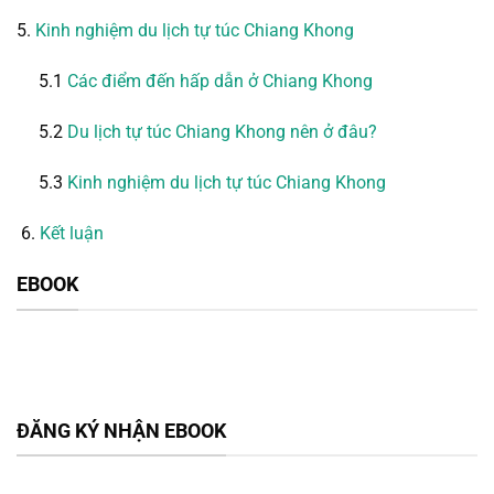
5.
Kinh nghiệm du lịch tự túc Chiang Khong
5.1
Các điểm đến hấp dẫn ở Chiang Khong
5.2
Du lịch tự túc Chiang Khong nên ở đâu?
5.3
Kinh nghiệm du lịch tự túc Chiang Khong
6.
Kết luận
EBOOK
ĐĂNG KÝ NHẬN EBOOK