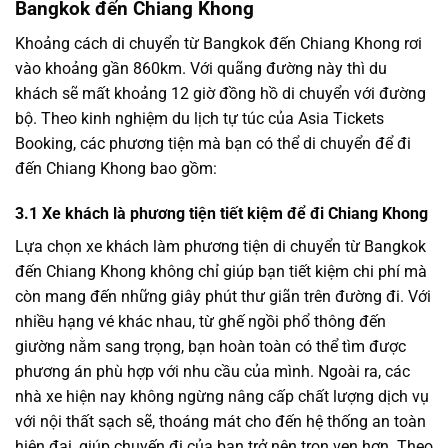
Bangkok đến Chiang Khong
Khoảng cách di chuyển từ Bangkok đến Chiang Khong rơi
vào khoảng gần 860km. Với quãng đường này thì du
khách sẽ mất khoảng 12 giờ đồng hồ di chuyển với đường
bộ. Theo kinh nghiệm du lịch tự túc của Asia Tickets
Booking, các phương tiện mà bạn có thể di chuyển để đi
đến Chiang Khong bao gồm:
3.1 Xe khách là phương tiện tiết kiệm để đi Chiang Khong
Lựa chọn xe khách làm phương tiện di chuyển từ Bangkok
đến Chiang Khong không chỉ giúp bạn tiết kiệm chi phí mà
còn mang đến những giây phút thư giãn trên đường đi. Với
nhiều hạng vé khác nhau, từ ghế ngồi phổ thông đến
giường nằm sang trọng, bạn hoàn toàn có thể tìm được
phương án phù hợp với nhu cầu của mình. Ngoài ra, các
nhà xe hiện nay không ngừng nâng cấp chất lượng dịch vụ
với nội thất sạch sẽ, thoáng mát cho đến hệ thống an toàn
hiện đại, giúp chuyến đi của bạn trở nên trọn vẹn hơn. Theo