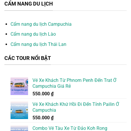
CẨM NANG DU LỊCH
Cẩm nang du lịch Campuchia
Cẩm nang du lịch Lào
Cẩm nang du lịch Thái Lan
CÁC TOUR NỔI BẬT
Vé Xe Khách Từ Phnom Penh Đến Trat Ở
Campuchia Giá Rẻ
550.000
₫
Vé Xe Khách Khứ Hồi Đi Đến Tỉnh Pailin Ở
Campuchia
550.000
₫
Combo Vé Tàu Xe Từ Đảo Koh Rong