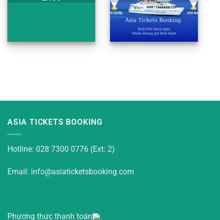
ASIA TICKETS BOOKING
Hotline: 028 7300 0776 (Ext: 2)
Email: info@asiaticketsbooking.com
Phương thức thanh toán