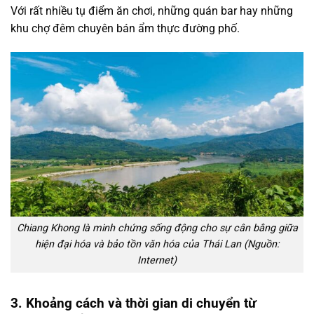
Với rất nhiều tụ điểm ăn chơi, những quán bar hay những
khu chợ đêm chuyên bán ẩm thực đường phố.
Chiang Khong là minh chứng sống động cho sự cân bằng giữa
hiện đại hóa và bảo tồn văn hóa của Thái Lan (Nguồn:
Internet)
3. Khoảng cách và thời gian di chuyển từ