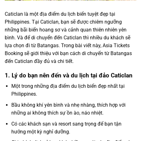
Caticlan là một địa điểm du lịch biển tuyệt đẹp tại
Philippines. Tại Caticlan, bạn sẽ được chiêm ngưỡng
những bãi biển hoang sơ và cảnh quan thiên nhiên yên
bình. Và để di chuyển đến Caticlan thì nhiều du khách sẽ
lựa chọn đi từ Batangas. Trong bài viết này, Asia Tickets
Booking sẽ giới thiệu với bạn cách di chuyển từ Batangas
đến Caticlan đầy đủ và chi tiết.
1.
Lý do bạn nên đến và du lịch tại đảo Caticlan
Một trong những địa điểm du lịch biển đẹp nhất tại
Philippines.
Bầu không khí yên bình và nhẹ nhàng, thích hợp với
những ai không thích sự ồn ào, náo nhiệt.
Có các khách sạn và resort sang trọng để bạn tận
hưởng một kỳ nghỉ dưỡng.