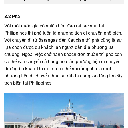
3.2
Phà
Với một quốc gia có nhiều hòn đảo rải rác như tại
Philippines thì phà luôn là phương tiện di chuyển phổ biến.
Với chuyến đi từ Batangas đến Caticlan thì phà cũng là sự
lựa chọn được du khách lẫn người dân địa phương ưa
chuộng. Ngoài việc chở hành khách đơn thuần thì phà còn
có thể vận chuyển cả hàng hóa lẫn phương tiện di chuyển
đường bộ khác. Do đó mà có thể nói rằng phà là một
phương tiện di chuyển thực sự rất đa dụng và đáng tin cậy
trên biển tại Philippines.