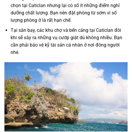
chọn tại Caticlan nhưng lại có số ít những điểm nghỉ
dưỡng chất lượng. Bạn nên đặt phòng từ sớm vì số
lượng phòng ở là rất hạn chế.
Tại sân bay, các khu chợ và bến cảng tại Caticlan đôi
khi sẽ xảy ra những vụ cướp giật dù không nhiều. Bạn
cần phải bảo vệ kỹ tài sản cá nhân ở nơi đông người
nhé.