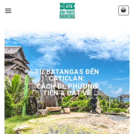
Chuyển
đến
nội
dung
TỪ BATANGAS ĐẾN
CATICLAN:
CÁCH ĐI, PHƯƠNG
TIỆN & ĐẶT VÉ