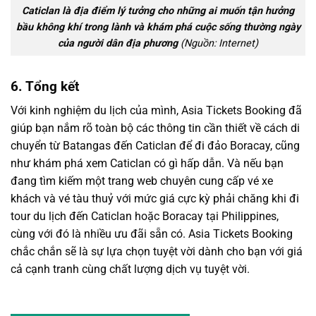
Caticlan là địa điểm lý tưởng cho những ai muốn tận hưởng
bầu không khí trong lành và khám phá cuộc sống thường ngày
của người dân địa phương
(Nguồn: Internet)
6. Tổng kết
Với kinh nghiệm du lịch của mình, Asia Tickets Booking đã
giúp bạn nắm rõ toàn bộ các thông tin cần thiết về cách di
chuyển từ Batangas đến Caticlan để đi đảo Boracay, cũng
như khám phá xem Caticlan có gì hấp dẫn. Và nếu bạn
đang tìm kiếm một trang web chuyên cung cấp vé xe
khách và vé tàu thuỷ với mức giá cực kỳ phải chăng khi đi
tour du lịch đến Caticlan hoặc Boracay tại Philippines,
cùng với đó là nhiều ưu đãi sẵn có. Asia Tickets Booking
chắc chắn sẽ là sự lựa chọn tuyệt vời dành cho bạn với giá
cả cạnh tranh cùng chất lượng dịch vụ tuyệt vời.