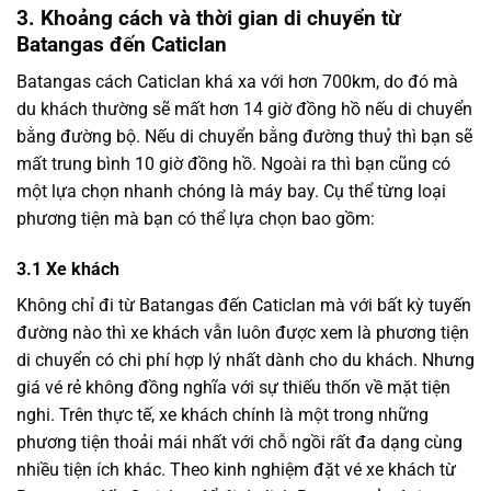
3. Khoảng cách và thời gian di chuyển từ
Batangas đến Caticlan
Batangas cách Caticlan khá xa với hơn 700km, do đó mà
du khách thường sẽ mất hơn 14 giờ đồng hồ nếu di chuyển
bằng đường bộ. Nếu di chuyển bằng đường thuỷ thì bạn sẽ
mất trung bình 10 giờ đồng hồ. Ngoài ra thì bạn cũng có
một lựa chọn nhanh chóng là máy bay. Cụ thể từng loại
phương tiện mà bạn có thể lựa chọn bao gồm:
3.1 Xe khách
Không chỉ đi từ Batangas đến Caticlan mà với bất kỳ tuyến
đường nào thì xe khách vẫn luôn được xem là phương tiện
di chuyển có chi phí hợp lý nhất dành cho du khách. Nhưng
giá vé rẻ không đồng nghĩa với sự thiếu thốn về mặt tiện
nghi. Trên thực tế, xe khách chính là một trong những
phương tiện thoải mái nhất với chỗ ngồi rất đa dạng cùng
nhiều tiện ích khác. Theo kinh nghiệm đặt vé xe khách từ