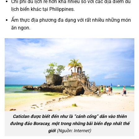
Chi phí du lịch rẻ hơn khá nhiều so với các địa điểm du
lịch biển khác tại Philippines.
Ẩm thực địa phương đa dạng với rất nhiều những món
ăn ngon.
Caticlan được biết đến như là “cánh cổng” dẫn vào thiên
đường đảo Boracay, một trong những bãi biển đẹp nhất thế
giới
(Nguồn: Internet)