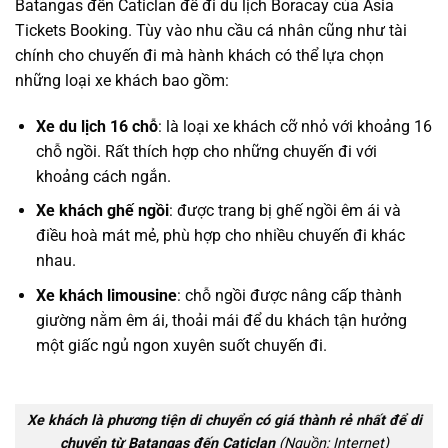
Batangas đến Caticlan để đi du lịch Boracay của Asia
Tickets Booking. Tùy vào nhu cầu cá nhân cũng như tài
chính cho chuyến đi mà hành khách có thể lựa chọn
những loại xe khách bao gồm:
Xe du lịch 16 chỗ
: là loại xe khách cỡ nhỏ với khoảng 16
chỗ ngồi. Rất thích hợp cho những chuyến đi với
khoảng cách ngắn.
Xe khách ghế ngồi
: được trang bị ghế ngồi êm ái và
điều hoà mát mẻ, phù hợp cho nhiều chuyến đi khác
nhau.
Xe khách limousine
: chỗ ngồi được nâng cấp thành
giường nằm êm ái, thoải mái để du khách tận hưởng
một giấc ngủ ngon xuyên suốt chuyến đi.
Xe khách là phương tiện di chuyển có giá thành rẻ nhất để di
chuyển từ Batangas đến Caticlan
(Nguồn: Internet)