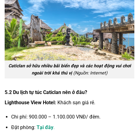
Caticlan sở hữu nhiều bãi biển đẹp và các hoạt động vui chơi
ngoài trời khá thú vị
(Nguồn: Internet)
5.2 Du lịch tự túc Caticlan nên ở đâu?
Lighthouse View Hotel:
Khách sạn giá rẻ.
Chi phí: 900.000 – 1.100.000 VNĐ/ đêm.
Đặt phòng:
Tại đây
.