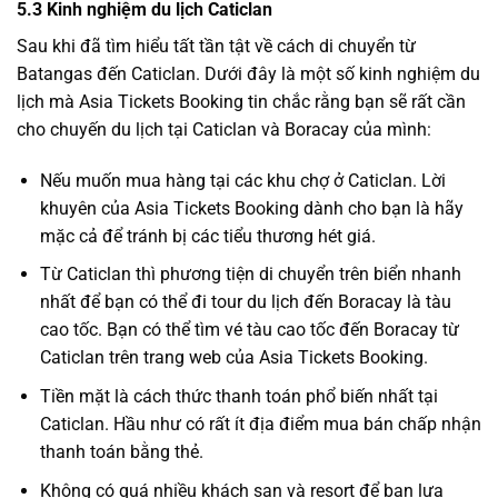
5.3 Kinh nghiệm du lịch Caticlan
Sau khi đã tìm hiểu tất tần tật về cách di chuyển từ
Batangas đến Caticlan. Dưới đây là một số kinh nghiệm du
lịch mà Asia Tickets Booking tin chắc rằng bạn sẽ rất cần
cho chuyến du lịch tại Caticlan và Boracay của mình:
Nếu muốn mua hàng tại các khu chợ ở Caticlan. Lời
khuyên của Asia Tickets Booking dành cho bạn là hãy
mặc cả để tránh bị các tiểu thương hét giá.
Từ Caticlan thì phương tiện di chuyển trên biển nhanh
nhất để bạn có thể đi tour du lịch đến Boracay là tàu
cao tốc. Bạn có thể tìm vé tàu cao tốc đến Boracay từ
Caticlan trên trang web của Asia Tickets Booking.
Tiền mặt là cách thức thanh toán phổ biến nhất tại
Caticlan. Hầu như có rất ít địa điểm mua bán chấp nhận
thanh toán bằng thẻ.
Không có quá nhiều khách sạn và resort để bạn lựa