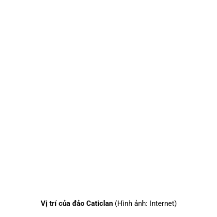
Vị trí của đảo Caticlan
(Hình ảnh: Internet)