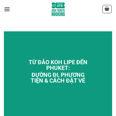
Chuyển
đến
nội
dung
TỪ ĐẢO KOH LIPE ĐẾN
PHUKET:
ĐƯỜNG ĐI, PHƯƠNG
TIỆN & CÁCH ĐẶT VÉ