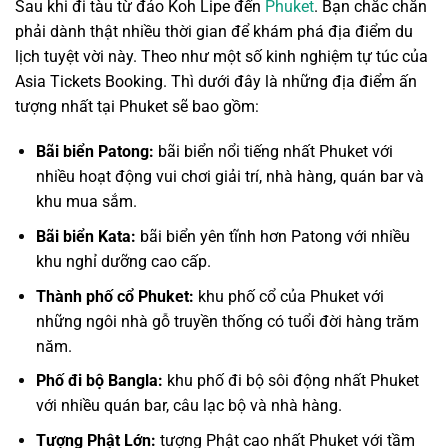
Sau khi đi tàu từ đảo Koh Lipe đến
Phuket
. Bạn chắc chắn
phải dành thật nhiều thời gian để khám phá địa điểm du
lịch tuyệt vời này. Theo như một số kinh nghiệm tự túc của
Asia Tickets Booking. Thì dưới đây là những địa điểm ấn
tượng nhất tại Phuket sẽ bao gồm:
Bãi biển Patong:
bãi biển nổi tiếng nhất Phuket với
nhiều hoạt động vui chơi giải trí, nhà hàng, quán bar và
khu mua sắm.
Bãi biển Kata:
bãi biển yên tĩnh hơn Patong với nhiều
khu nghỉ dưỡng cao cấp.
Thành phố cổ Phuket:
khu phố cổ của Phuket với
những ngôi nhà gỗ truyền thống có tuổi đời hàng trăm
năm.
Phố đi bộ Bangla:
khu phố đi bộ sôi động nhất Phuket
với nhiều quán bar, câu lạc bộ và nhà hàng.
Tượng Phật Lớn:
tượng Phật cao nhất Phuket với tầm