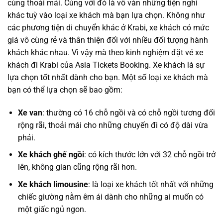
cùng thoải mái. Cùng với đó là vô vàn những tiện nghi
khác tuỳ vào loại xe khách mà bạn lựa chọn. Không như
các phương tiện di chuyển khác ở Krabi, xe khách có mức
giá vô cùng rẻ và thân thiện đối với nhiều đối tượng hành
khách khác nhau. Vì vậy mà theo kinh nghiệm đặt vé xe
khách đi Krabi của Asia Tickets Booking. Xe khách là sự
lựa chọn tốt nhất dành cho bạn. Một số loại xe khách mà
bạn có thể lựa chọn sẽ bao gồm:
Xe van
: thường có 16 chỗ ngồi và có chỗ ngồi tương đối
rộng rãi, thoải mái cho những chuyến đi có độ dài vừa
phải.
Xe khách ghế ngồi
: có kích thước lớn với 32 chỗ ngồi trở
lên, không gian cũng rộng rãi hơn.
Xe khách limousine
: là loại xe khách tốt nhất với những
chiếc giường nằm êm ái dành cho những ai muốn có
một giấc ngủ ngon.