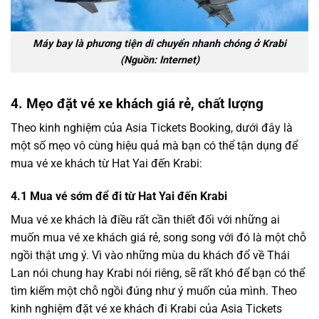
Máy bay là phương tiện di chuyển nhanh chóng ở
Krabi
(Nguồn: Internet)
4.
Mẹo đặt vé xe khách giá rẻ, chất lượng
Theo kinh nghiệm của Asia Tickets Booking, dưới đây là
một số mẹo vô cùng hiệu quả mà bạn có thể tận dụng để
mua vé xe khách từ Hat Yai đến Krabi:
4.1 Mua vé sớm để đi
từ Hat Yai đến
Krabi
Mua vé xe khách là điều rất cần thiết đối với những ai
muốn mua vé xe khách giá rẻ, song song với đó là một chỗ
ngồi thật ưng ý. Vì vào những mùa du khách đổ về Thái
Lan nói chung hay Krabi nói riêng, sẽ rất khó để bạn có thể
tìm kiếm một chỗ ngồi đúng như ý muốn của mình. Theo
kinh nghiệm đặt vé xe khách đi Krabi của Asia Tickets