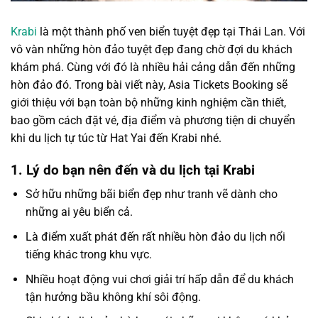
Krabi
là một thành phố ven biển tuyệt đẹp tại Thái Lan. Với
vô vàn những hòn đảo tuyệt đẹp đang chờ đợi du khách
khám phá. Cùng với đó là nhiều hải cảng dẫn đến những
hòn đảo đó. Trong bài viết này, Asia Tickets Booking sẽ
giới thiệu với bạn toàn bộ những kinh nghiệm cần thiết,
bao gồm cách đặt vé, địa điểm và phương tiện di chuyển
khi du lịch tự túc từ Hat Yai đến Krabi nhé.
1.
L
ý do bạn nên đến và du lịch tại Krabi
Sở hữu những bãi biển đẹp như tranh vẽ dành cho
những ai yêu biển cả.
Là điểm xuất phát đến rất nhiều hòn đảo du lịch nổi
tiếng khác trong khu vực.
Nhiều hoạt động vui chơi giải trí hấp dẫn để du khách
tận hưởng bầu không khí sôi động.