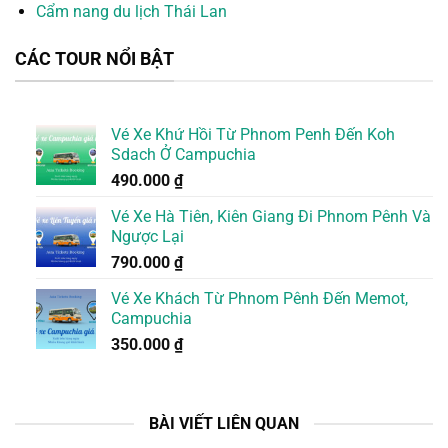
Cẩm nang du lịch Thái Lan
CÁC TOUR NỔI BẬT
Vé Xe Khứ Hồi Từ Phnom Penh Đến Koh
Sdach Ở Campuchia
490.000
₫
Vé Xe Hà Tiên, Kiên Giang Đi Phnom Pênh Và
Ngược Lại
790.000
₫
Vé Xe Khách Từ Phnom Pênh Đến Memot,
Campuchia
350.000
₫
BÀI VIẾT LIÊN QUAN