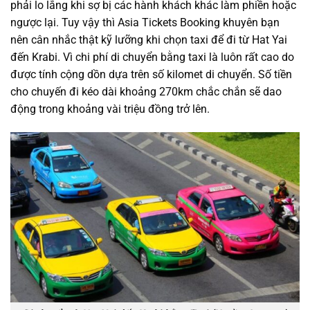
phải lo lắng khi sợ bị các hành khách khác làm phiền hoặc
ngược lại. Tuy vậy thì Asia Tickets Booking khuyên bạn
nên cân nhắc thật kỹ lưỡng khi chọn taxi để đi từ Hat Yai
đến Krabi. Vì chi phí di chuyển bằng taxi là luôn rất cao do
được tính cộng dồn dựa trên số kilomet di chuyển. Số tiền
cho chuyến đi kéo dài khoảng 270km chắc chắn sẽ dao
động trong khoảng vài triệu đồng trở lên.