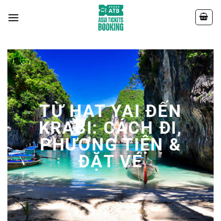
Chuyển
đến
nội
dung
TỪ HAT YAI ĐẾN
KRABI: CÁCH ĐI,
PHƯƠNG TIỆN &
ĐẶT VÉ