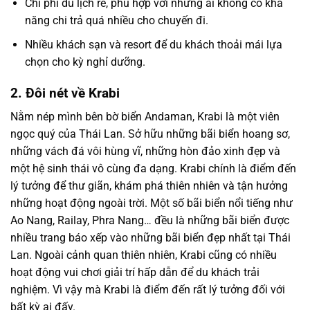
Chi phí du lịch rẻ, phù hợp với những ai không có khả
năng chi trả quá nhiều cho chuyến đi.
Nhiều khách sạn và resort để du khách thoải mái lựa
chọn cho kỳ nghỉ dưỡng.
2.
Đôi nét về Krabi
Nằm nép mình bên bờ biển Andaman, Krabi là một viên
ngọc quý của Thái Lan. Sở hữu những bãi biển hoang sơ,
những vách đá vôi hùng vĩ, những hòn đảo xinh đẹp và
một hệ sinh thái vô cùng đa dạng. Krabi chính là điểm đến
lý tưởng để thư giãn, khám phá thiên nhiên và tận hưởng
những hoạt động ngoài trời. Một số bãi biển nổi tiếng như
Ao Nang, Railay, Phra Nang… đều là những bãi biển được
nhiều trang báo xếp vào những bãi biển đẹp nhất tại Thái
Lan. Ngoài cảnh quan thiên nhiên, Krabi cũng có nhiều
hoạt động vui chơi giải trí hấp dẫn để du khách trải
nghiệm. Vì vậy mà Krabi là điểm đến rất lý tưởng đối với
bất kỳ ai đấy.