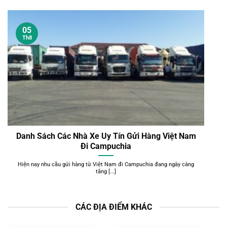
05
Th8
Danh Sách Các Nhà Xe Uy Tín Gửi Hàng Việt Nam
Đi Campuchia
Hiện nay nhu cầu gửi hàng từ Việt Nam đi Campuchia đang ngày càng
tăng [...]
CÁC ĐỊA ĐIỂM KHÁC