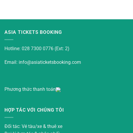
ASIA TICKETS BOOKING
Hotline: 028 7300 0776 (Ext: 2)
Email: info@asiaticketsbooking.com
Phương thức thanh toán
HỢP TÁC VỚI CHÚNG TÔI
Đối tác: Vé tàu/xe & thuê xe