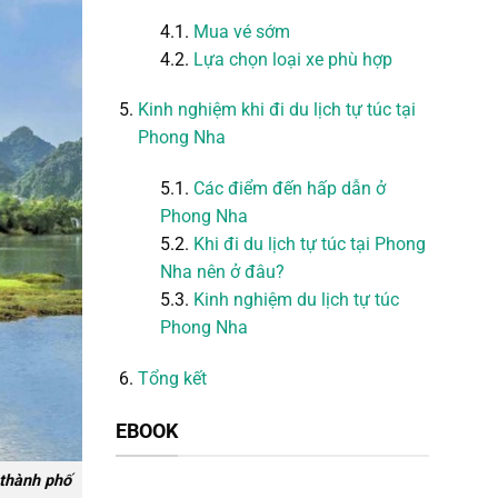
4.1.
Mua vé sớm
4.2.
Lựa chọn loại xe phù hợp
Kinh nghiệm khi đi du lịch tự túc tại
Phong Nha
5.1.
Các điểm đến hấp dẫn ở
Phong Nha
5.2.
Khi đi du lịch tự túc tại Phong
Nha nên ở đâu?
5.3.
Kinh nghiệm du lịch tự túc
Phong Nha
Tổng kết
EBOOK
 thành phố