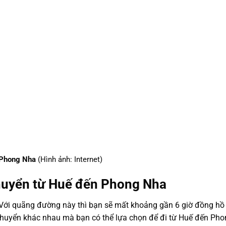
a Phong Nha
(Hình ảnh: Internet)
chuyển từ Huế đến Phong Nha
ới quãng đường này thì bạn sẽ mất khoảng gần 6 giờ đồng hồ 
i chuyển khác nhau mà bạn có thể lựa chọn để đi từ Huế đến Pho