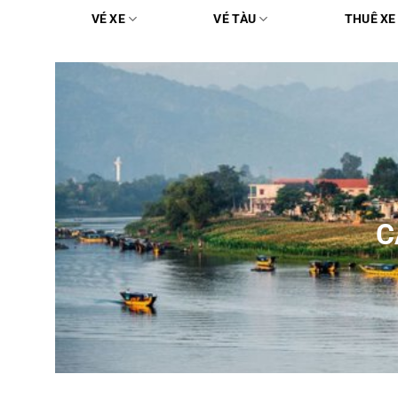
Chuyển
VÉ XE
VÉ TÀU
THUÊ XE
đến
nội
dung
C