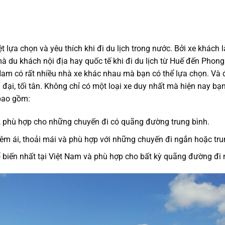
 lựa chọn và yêu thích khi đi du lịch trong nước. Bởi xe khách 
 mà du khách nội địa hay quốc tế khi đi du lịch từ Huế đến Phon
 Nam có rất nhiều nhà xe khác nhau mà bạn có thể lựa chọn. Và
đại, tối tân. Không chỉ có một loại xe duy nhất mà hiện nay bạn
 bao gồm:
i, phù hợp cho những chuyến đi có quãng đường trung bình.
 êm ái, thoải mái và phù hợp với những chuyến đi ngắn hoặc tru
phổ biến nhất tại Việt Nam và phù hợp cho bất kỳ quãng đường đi 