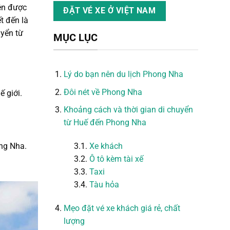
ên được
ĐẶT VÉ XE Ở VIỆT NAM
t đến là
uyển từ
MỤC LỤC
Lý do bạn nên du lịch Phong Nha
Đôi nét về Phong Nha
 giới.
Khoảng cách và thời gian di chuyển
từ Huế đến Phong Nha
3.1.
Xe khách
ng Nha.
3.2.
Ô tô kèm tài xế
3.3.
Taxi
3.4.
Tàu hỏa
Mẹo đặt vé xe khách giá rẻ, chất
lượng