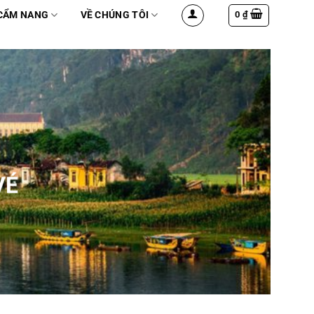
0
₫
CẨM NANG
VỀ CHÚNG TÔI
VÉ