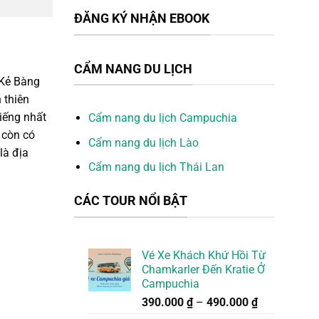
ĐĂNG KÝ NHẬN EBOOK
CẨM NANG DU LỊCH
 Kẻ Bàng
 thiên
iếng nhất
Cẩm nang du lịch Campuchia
 còn có
Cẩm nang du lịch Lào
là địa
Cẩm nang du lịch Thái Lan
CÁC TOUR NỔI BẬT
Vé Xe Khách Khứ Hồi Từ
Chamkarler Đến Kratie Ở
Campuchia
390.000
₫
–
490.000
₫