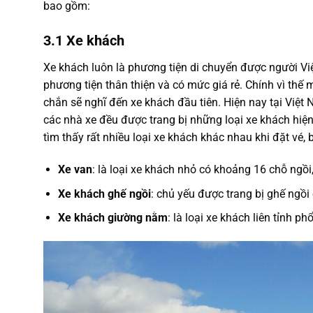
bao gồm:
3.1
Xe khách
Xe khách luôn là phương tiện di chuyển được người Việt
phương tiện thân thiện và có mức giá rẻ. Chính vì thế
chắn sẽ nghĩ đến xe khách đầu tiên. Hiện nay tại Việt
các nhà xe đều được trang bị những loại xe khách hiện 
tìm thấy rất nhiều loại xe khách khác nhau khi đặt vé,
Xe van
: là loại xe khách nhỏ có khoảng 16 chỗ ngồ
Xe khách ghế ngồi
: chủ yếu được trang bị ghế ngồi
Xe khách giường nằm
: là loại xe khách liên tỉnh 