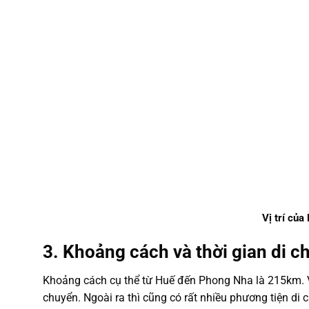
Vị trí củ
3.
Khoảng cách và thời gian di 
Khoảng cách cụ thể từ Huế đến Phong Nha là 215km. V
chuyển. Ngoài ra thì cũng có rất nhiều phương tiện d