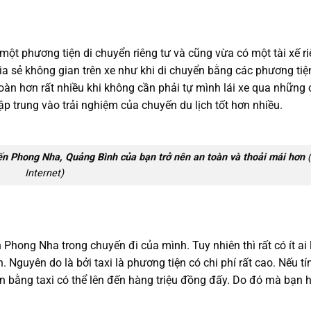
ó một phương tiện di chuyển riêng tư và cũng vừa có một tài xế 
hia sẻ không gian trên xe như khi di chuyển bằng các phương ti
toàn hơn rất nhiều khi không cần phải tự mình lái xe qua những
 trung vào trải nghiệm của chuyến du lịch tốt hơn nhiều.
đến Phong Nha, Quảng Bình của bạn trở nên an toàn và thoải mái hơn
(
Internet)
n Phong Nha trong chuyến đi của mình. Tuy nhiên thì rất có ít ai
 Nguyên do là bởi taxi là phương tiện có chi phí rất cao. Nếu tí
 bằng taxi có thể lên đến hàng triệu đồng đấy. Do đó mà bạn 