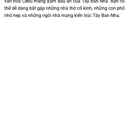
văn hóa Cebu mang đậm dấu ấn của Tây Ban Nha. Bạn có
thể dễ dàng bắt gặp những nhà thờ cổ kính, những con phố
nhỏ hẹp và những ngôi nhà mang kiến trúc Tây Ban Nha.