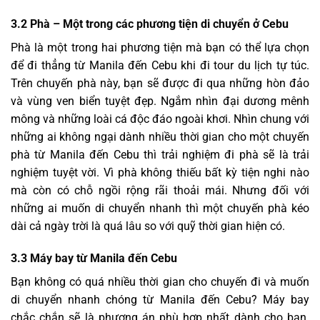
3.2
Phà – Một trong các phương tiện di chuyển ở Cebu
Phà là một trong hai phương tiện mà bạn có thể lựa chọn
để đi thẳng từ Manila đến Cebu khi đi tour du lịch tự túc.
Trên chuyến phà này, bạn sẽ được đi qua những hòn đảo
và vùng ven biển tuyệt đẹp. Ngắm nhìn đại dương mênh
mông và những loài cá độc đáo ngoài khơi. Nhìn chung với
những ai không ngại dành nhiều thời gian cho một chuyến
phà từ Manila đến Cebu thì trải nghiệm đi phà sẽ là trải
nghiệm tuyệt vời. Vì phà không thiếu bất kỳ tiện nghi nào
mà còn có chỗ ngồi rộng rãi thoải mái. Nhưng đối với
những ai muốn di chuyển nhanh thì một chuyến phà kéo
dài cả ngày trời là quá lâu so với quỹ thời gian hiện có.
3.3 Máy bay từ Manila đến Cebu
Bạn không có quá nhiều thời gian cho chuyến đi và muốn
di chuyển nhanh chóng từ Manila đến Cebu? Máy bay
chắc chắn sẽ là phương án phù hợp nhất dành cho bạn.