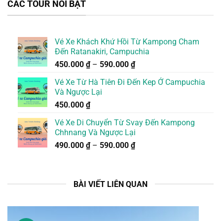
CÁC TOUR NỔI BẬT
Vé Xe Khách Khứ Hồi Từ Kampong Cham
Đến Ratanakiri, Campuchia
450.000
₫
–
590.000
₫
Vé Xe Từ Hà Tiên Đi Đến Kep Ở Campuchia
Và Ngược Lại
450.000
₫
Vé Xe Di Chuyển Từ Svay Đến Kampong
Chhnang Và Ngược Lại
490.000
₫
–
590.000
₫
BÀI VIẾT LIÊN QUAN