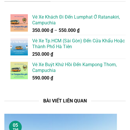
Vé Xe Khách Đi Đến Lumphat Ở Ratanakiri,
Campuchia
350.000
₫
–
550.000
₫
Vé Xe Tp.HCM (Sài Gòn) Đến Cửa Khẩu Hoặc
Thành Phố Hà Tiên
250.000
₫
Vé Xe Buýt Khứ Hồi Đến Kampong Thom,
Campuchia
590.000
₫
BÀI VIẾT LIÊN QUAN
05
Th8