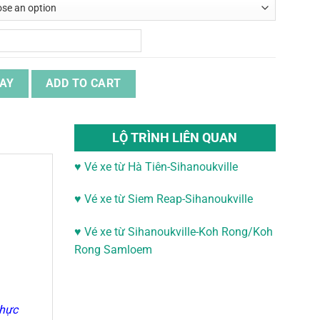
pot/ Kep Đi Đảo Koh Sdach quantity
AY
ADD TO CART
LỘ TRÌNH LIÊN QUAN
♥ Vé xe từ Hà Tiên-Sihanoukville
♥
Vé xe từ Siem Reap-Sihanoukville
♥
Vé xe từ Sihanoukville-
Koh Rong/Koh
Rong Samloem
thực