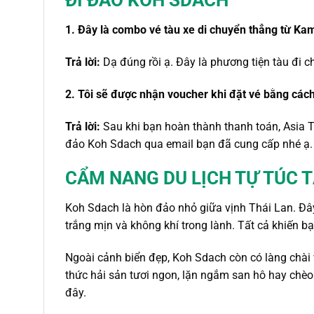
ĐI ĐẢO KOH SDACH
1. Đây là combo vé tàu xe di chuyển thẳng từ Ka
Trả lời:
Dạ đúng rồi ạ. Đây là phương tiện tàu đi
2. Tôi sẽ được nhận voucher khi đặt vé bằng các
Trả lời:
Sau khi bạn hoàn thành thanh toán, Asia 
đảo Koh Sdach qua email bạn đã cung cấp nhé ạ.
CẨM NANG DU LỊCH TỰ TÚC 
Koh Sdach là hòn đảo nhỏ giữa vịnh Thái Lan. Đây 
trắng mịn và không khí trong lành. Tất cả khiến b
Ngoài cảnh biển đẹp, Koh Sdach còn có làng chài 
thức hải sản tươi ngon, lặn ngắm san hô hay chè
đây.