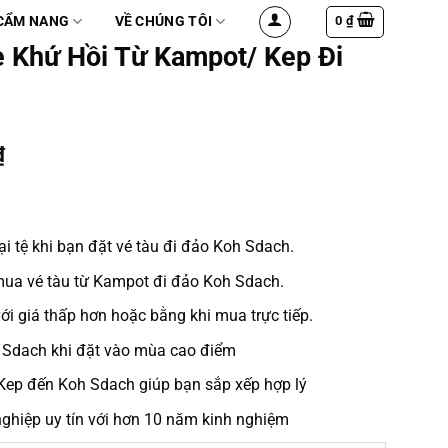
0
₫
CẨM NANG
VỀ CHÚNG TÔI
 Khứ Hồi Từ Kampot/ Kep Đi
₫
ại tệ khi bạn
đặt vé tàu đi đảo Koh Sdach.
mua vé
tàu từ Kampot đi đảo Koh Sdach
.
ới giá thấp hơn hoặc bằng khi mua trực tiếp.
h Sdach
khi
đặt
vào mùa cao điểm
 Kep đến Koh Sdach
giúp bạn sắp xếp hợp lý
ghiệp uy tín với hơn 10 năm kinh nghiệm