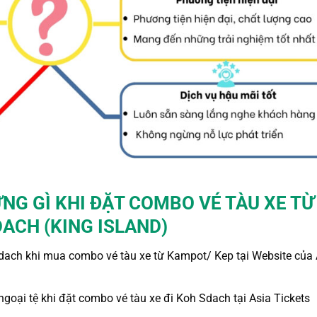
NG GÌ KHI ĐẶT
COMBO VÉ TÀU XE TỪ
ACH (KING ISLAND)
Sdach
khi mua combo vé
tàu xe từ Kampot
/ Kep tại Website của
 ngoại tệ khi
đặt
combo vé
tàu xe
đi Koh Sdach
tại Asia Tickets