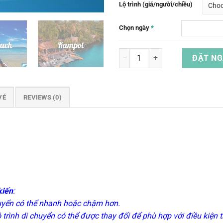
Lộ trình (giá/người/chiều)
Chọn ngày
*
Combo Vé Tàu Xe Khứ Hồi Từ Kam
ĐẶT NG
VÉ
REVIEWS (0)
kiến
:
huyển có thể nhanh hoặc chậm hơn.
lộ trình di chuyển có thể được thay đổi để phù hợp với điều kiện 