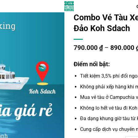
Combo Vé Tàu Xe
Đảo Koh Sdach
790.000
₫
–
890.000
Điểm nổi bật:
Tiết kiệm 3,5% phí đổi ngo
Không phải xếp hàng khi 
Mua vé tàu ở Campuchia
v
Không lo hết
vé tàu đi Ko
Đa dạng khung giờ
tàu từ
Cung cấp dịch vụ chuyên n