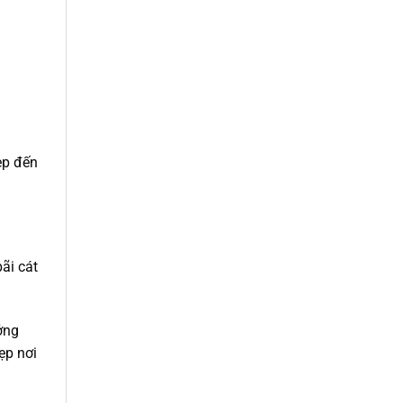
ep đến
ãi cát
ởng
ẹp nơi