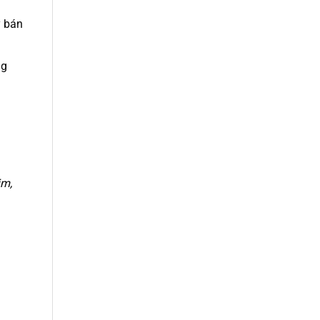
ý bán
ng
im,