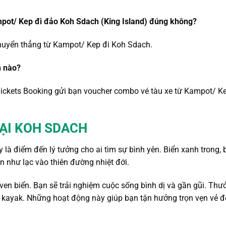
mpot/ Kep đi đảo Koh Sdach (King Island) đúng không?
 chuyển thẳng từ Kampot/ Kep đi Koh Sdach.
h nào?
Tickets Booking gửi bạn voucher combo vé tàu xe từ Kampot/ K
TẠI KOH SDACH
là điểm đến lý tưởng cho ai tìm sự bình yên. Biển xanh trong, b
ạn như lạc vào thiên đường nhiệt đới.
ven biển. Bạn sẽ trải nghiệm cuộc sống bình dị và gần gũi. Thư
o kayak. Những hoạt động này giúp bạn tận hưởng trọn vẹn vẻ đ