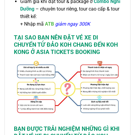
Giảm giá khi đặt tour & package ở
Combo Nghỉ
Dưỡng
– chuyên tour riêng, tour cao cấp & tour
thiết kế:
+
Nhập mã
ATB
giảm ngay 300K
TẠI SAO BẠN NÊN ĐẶT
VÉ XE
DI
CHUYỂN TỪ ĐẢO KOH CHANG ĐẾN KOH
KONG
Ở ASIA TICKETS BOOKING
BẠN ĐƯỢC TRẢI NGHIỆM NHỮNG GÌ KHI