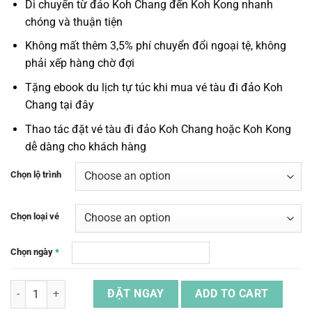
Di chuyển
từ đảo Koh Chang đến Koh Kong
nhanh
chóng và thuận tiện
Không mất thêm 3,5% phí chuyển đổi ngoại tệ, không
phải xếp hàng chờ đợi
Tặng ebook
du lịch tự túc
khi mua
vé tàu đi đảo Koh
Chang
tại đây
Thao tác đặt
vé tàu đi đảo Koh Chang
hoặc Koh Kong
dễ dàng cho khách hàng
Chọn lộ trình
Chọn loại vé
Chọn ngày
*
Combo Vé Tàu Xe Từ Đảo Koh Chang (Thái Lan) Đến Koh Kong (Camp
ĐẶT NGAY
ADD TO CART