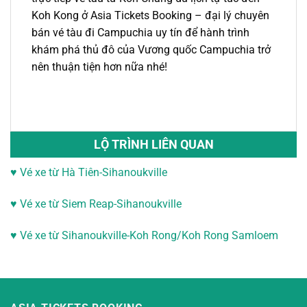
Koh Kong
ở Asia Tickets Booking –
đại lý
chuyên
bán
vé tàu
đi
Campuchia
uy tín để hành trình
khám phá thủ đô của Vương quốc Campuchia trở
nên thuận tiện hơn nữa nhé!
LỘ TRÌNH LIÊN QUAN
♥ Vé xe từ Hà Tiên-Sihanoukville
♥
Vé xe từ Siem Reap-Sihanoukville
♥
Vé xe từ Sihanoukville-
Koh Rong/Koh Rong Samloem