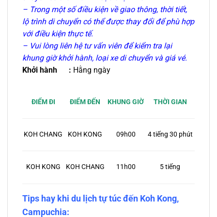
– Trong một số điều kiện về giao thông, thời tiết,
lộ trình di chuyển có thể được thay đổi để phù hợp
với điều kiện thực tế.
– Vui lòng liên hệ tư vấn viên để kiểm tra lại
khung giờ khởi hành, loại xe di chuyển và giá vé.
Khởi hành :
Hằng ngày
ĐIỂM ĐẾN
KHUNG GIỜ
THỜI GIAN
ĐIỂM ĐI
KOH KONG
09h00
KOH CHANG
4 tiếng 30 phút
KOH KONG
KOH CHANG
11h00
5 tiếng
Tips hay khi du lịch tự túc đến Koh Kong,
Campuchia: