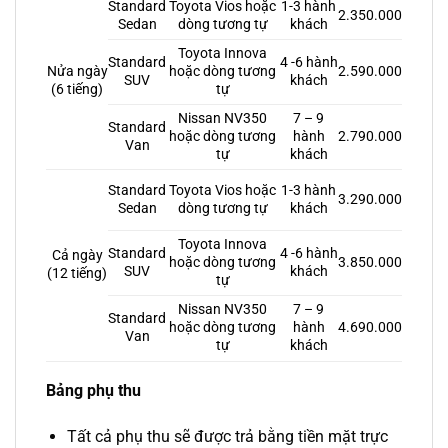
Standard
Toyota Vios hoặc
1-3 hành
2.350.000
Sedan
dòng tương tự
khách
Toyota Innova
4 -6 hành
Standard
Nửa ngày
hoặc dòng tương
2.590.000
khách
SUV
(6 tiếng)
tự
Nissan NV350
7 – 9
Standard
hoặc dòng tương
hành
2.790.000
Van
tự
khách
Toyota Vios hoặc
1-3 hành
Standard
3.290.000
dòng tương tự
khách
Sedan
Toyota Innova
Standard
4 -6 hành
Cả ngày
hoặc dòng tương
3.850.000
SUV
khách
(12 tiếng)
tự
Nissan NV350
7 – 9
Standard
hoặc dòng tương
hành
4.690.000
Van
tự
khách
Bảng phụ thu
Tất cả phụ thu sẽ được trả bằng tiền mặt trực