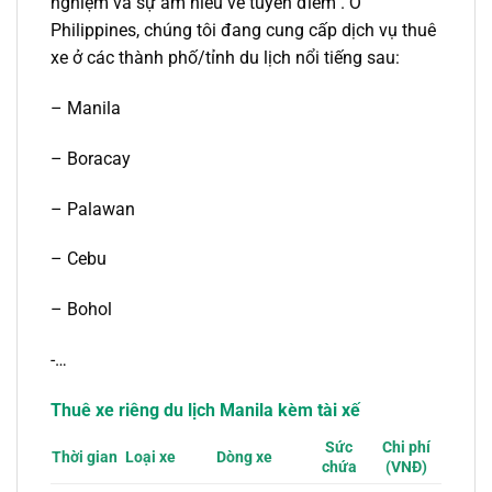
nghiệm và sự am hiểu về tuyến điểm . Ở
Philippines, chúng tôi đang cung cấp dịch vụ thuê
xe ở các thành phố/tỉnh du lịch nổi tiếng sau:
– Manila
– Boracay
– Palawan
– Cebu
– Bohol
-…
Thuê xe riêng du lịch Manila kèm tài xế
Sức
Chi phí
Loại xe
Dòng xe
Thời gian
chứa
(VNĐ)