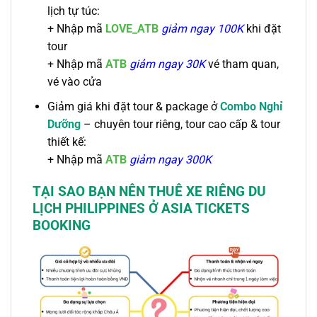
lịch tự túc:
+
Nhập mã
LOVE_ATB
giảm ngay 100K
khi đặt
tour
+ Nhập mã
ATB
giảm ngay 30K
vé tham quan,
vé vào cửa
Giảm giá khi đặt tour & package ở
Combo Nghỉ
Dưỡng
– chuyên tour riêng, tour cao cấp & tour
thiết kế:
+
Nhập mã
ATB
giảm ngay 300K
TẠI SAO BẠN NÊN THUÊ XE RIÊNG DU
LỊCH PHILIPPINES
Ở ASIA TICKETS
BOOKING