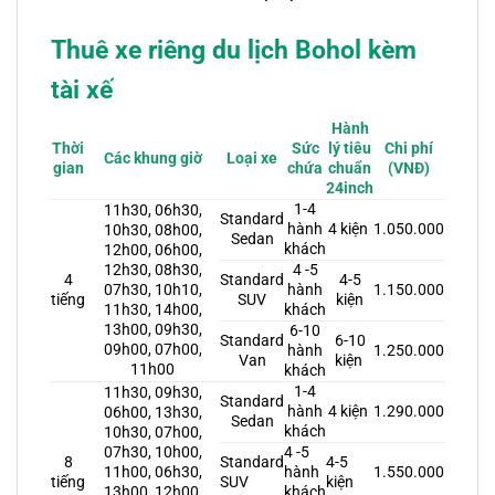
Thuê xe riêng du lịch Bohol kèm
tài xế
Hành
Sức
lý tiêu
Chi phí
Thời
Các khung giờ
Loại xe
chứa
chuẩn
(VNĐ)
gian
24inch
1-4
11h30, 06h30,
Standard
hành
4 kiện
1.050.000
10h30, 08h00,
Sedan
khách
12h00, 06h00,
12h30, 08h30,
4 -5
Standard
4-5
4
07h30, 10h10,
hành
1.150.000
SUV
kiện
tiếng
11h30, 14h00,
khách
13h00, 09h30,
6-10
Standard
6-10
09h00, 07h00,
hành
1.250.000
Van
kiện
11h00
khách
1-4
11h30, 09h30,
Standard
hành
4 kiện
1.290.000
06h00, 13h30,
Sedan
khách
10h30, 07h00,
07h30, 10h00,
4 -5
Standard
4-5
8
11h00, 06h30,
hành
1.550.000
SUV
kiện
tiếng
13h00, 12h00,
khách