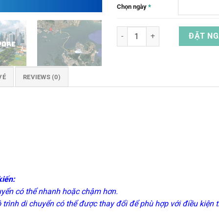
Chọn ngày
*
Vé Tàu Đi Từ Batam, Indonesia Đ
ĐẶT NG
VÉ
REVIEWS (0)
kiến:
huyển có thể nhanh hoặc chậm hơn.
lộ trình di chuyển có thể được thay đổi để phù hợp với điều kiện 