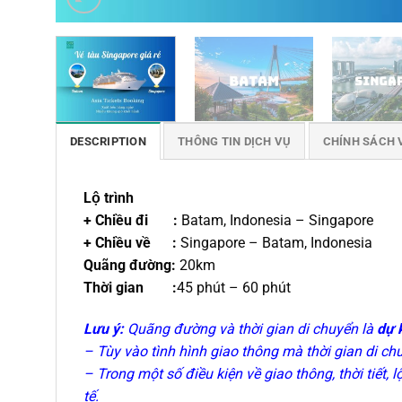
DESCRIPTION
THÔNG TIN DỊCH VỤ
CHÍNH SÁCH 
Lộ trình
+ Chiều đi :
Batam, Indonesia – Singapore
+ Chiều về :
Singapore – Batam, Indonesia
Quãng đường:
20
km
Thời gian :
45 phút – 60 phút
Lưu ý:
Quãng đường và thời gian di chuyển là
dự 
– Tùy vào tình hình giao thông mà thời gian di c
– Trong một số điều kiện về giao thông, thời tiết, 
tế.