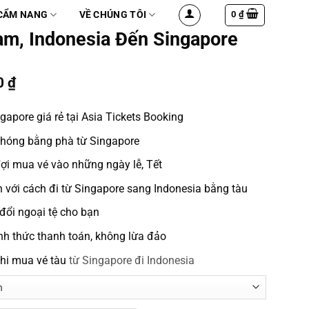
0
₫
CẨM NANG
VỀ CHÚNG TÔI
am, Indonesia Đến Singapore
0
₫
ngapore
giá rẻ tại Asia Tickets Booking
chóng bằng
phà từ Singapore
ợi mua vé vào những ngày lễ, Tết
n với
cách đi từ Singapore sang Indonesia
bằng tàu
đổi ngoại tệ cho bạn
nh thức thanh toán, không lừa đảo
khi mua vé tàu
từ Singapore đi Indonesia