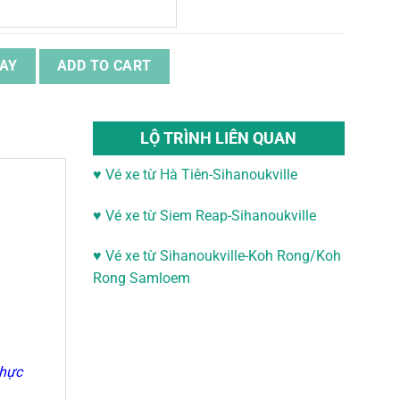
ến Singapore quantity
AY
ADD TO CART
LỘ TRÌNH LIÊN QUAN
♥ Vé xe từ Hà Tiên-Sihanoukville
♥
Vé xe từ Siem Reap-Sihanoukville
♥
Vé xe từ Sihanoukville-
Koh Rong/Koh
Rong Samloem
thực