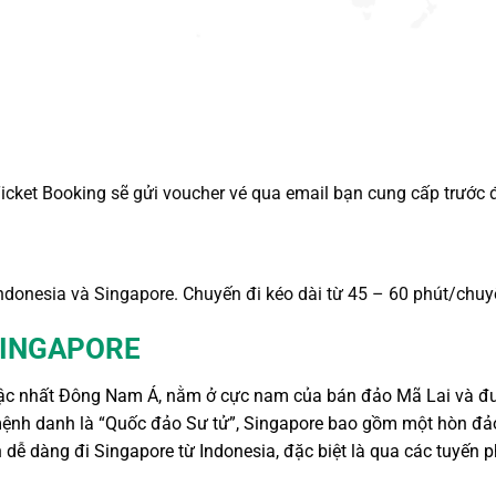
icket Booking sẽ gửi voucher vé qua email bạn cung cấp trước 
ndonesia và Singapore. Chuyến đi kéo dài từ 45 – 60 phút/chuy
SINGAPORE
 bậc nhất Đông Nam Á, nằm ở cực nam của bán đảo Mã Lai và đ
 mệnh danh là “Quốc đảo Sư tử”, Singapore bao gồm một hòn đả
h dễ dàng
đi Singapore từ Indonesia
, đặc biệt là qua các tuyến 