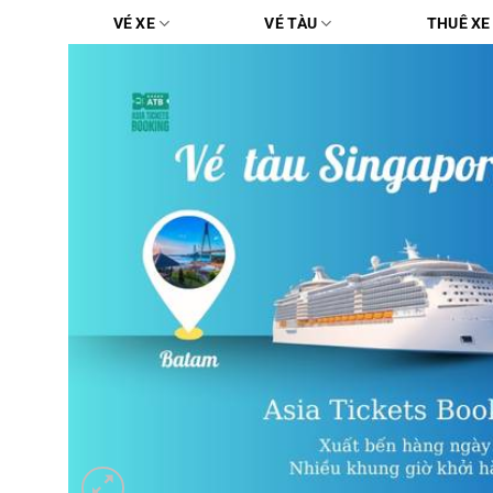
Chuyển
VÉ XE
VÉ TÀU
THUÊ XE
đến
nội
dung