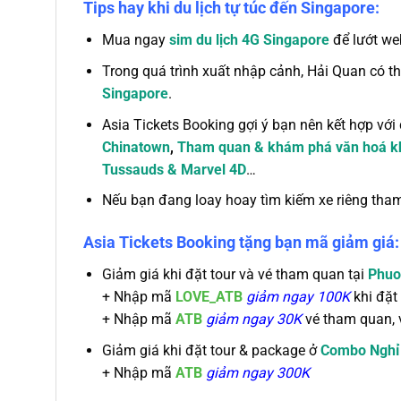
Tips hay khi du lịch tự túc đến Singapore:
Mua ngay
sim du lịch 4G Singapore
để lướt we
Trong quá trình xuất nhập cảnh, Hải Quan có t
Singapore
.
Asia Tickets Booking gợi ý bạn nên kết hợp với
Chinatown
,
Tham quan & khám phá văn hoá khu
Tussauds & Marvel 4D
…
Nếu bạn đang loay hoay tìm kiếm xe riêng tham
Asia Tickets Booking tặng bạn mã giảm giá:
Giảm giá khi đặt tour và vé tham quan tại
Phuo
+
Nhập mã
LOVE_ATB
giảm ngay 100K
khi đặt 
+ Nhập mã
ATB
giảm ngay 30K
vé tham quan, 
Giảm giá khi đặt tour & package ở
Combo Nghỉ
+
Nhập mã
ATB
giảm ngay 300K