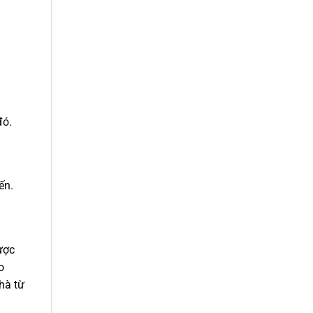
đó.
ến.
ược
o
phà từ