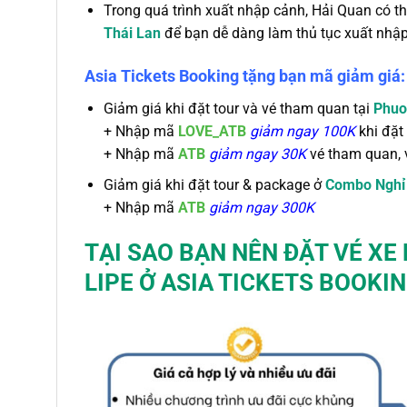
Trong quá trình xuất nhập cảnh, Hải Quan có t
Thái Lan
để bạn dễ dàng làm thủ tục xuất nhậ
Asia Tickets Booking tặng bạn mã giảm giá:
Giảm giá khi đặt tour và vé tham quan tại
Phuo
+
Nhập mã
LOVE_ATB
giảm ngay 100K
khi đặt 
+ Nhập mã
ATB
giảm ngay 30K
vé tham quan, 
Giảm giá khi đặt tour & package ở
Combo Nghỉ
+
Nhập mã
ATB
giảm ngay 300K
TẠI SAO BẠN NÊN ĐẶT
VÉ XE
LIPE
Ở ASIA TICKETS BOOKI