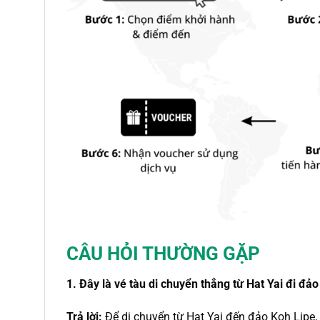
CÂU HỎI THƯỜNG GẶP
1. Đây là
vé tàu
di chuyển thẳng
từ Hat Yai
đi
đảo
Trả lời:
Để di chuyển
từ Hat Yai đến đảo Koh Lipe
,