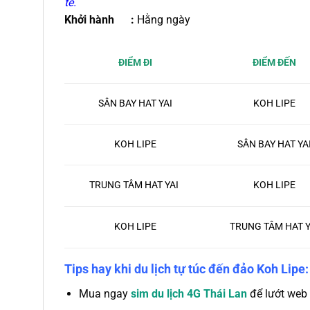
tế.
Khởi hành :
Hằng ngày
ĐIỂM ĐẾN
ĐIỂM ĐI
KOH LIPE
SÂN BAY HAT YAI
KOH LIPE
SÂN BAY HAT YA
KOH LIPE
TRUNG TÂM HAT YAI
KOH LIPE
TRUNG TÂM HAT Y
Tips hay khi du lịch tự túc đến đảo Koh Lipe:
Mua ngay
sim du lịch 4G Thái Lan
để lướt web 