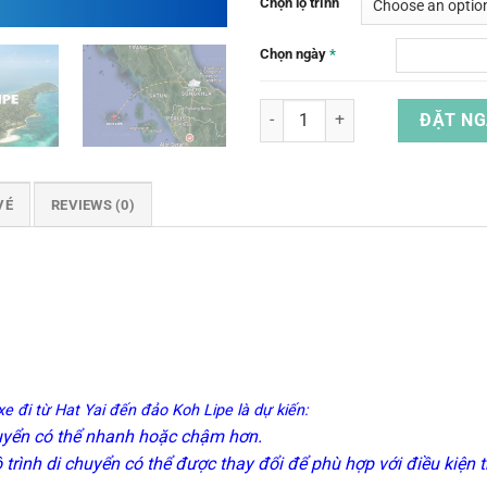
Chọn lộ trình
Chọn ngày
*
Vé Tàu Khứ Hồi Từ Hat Yai Đến Đ
ĐẶT NG
VÉ
REVIEWS (0)
e đi từ Hat Yai đến đảo Koh Lipe là dự kiến:
huyển có thể nhanh hoặc chậm hơn.
lộ trình di chuyển có thể được thay đổi để phù hợp với điều kiện 