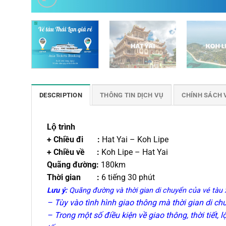
DESCRIPTION
THÔNG TIN DỊCH VỤ
CHÍNH SÁCH 
Lộ trình
+ Chiều đi :
Hat Yai – Koh Lipe
+ Chiều về :
Koh Lipe – Hat Yai
Quãng đường:
180km
Thời gian :
6 tiếng 30 phút
Lưu ý:
Quãng đường và thời gian di chuyển của vé tàu x
– Tùy vào tình hình giao thông mà thời gian di c
– Trong một số điều kiện về giao thông, thời tiết, 