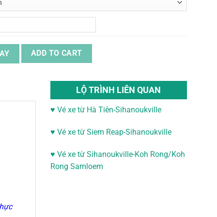
ảo Koh Lipe quantity
AY
ADD TO CART
LỘ TRÌNH LIÊN QUAN
♥ Vé xe từ Hà Tiên-Sihanoukville
♥
Vé xe từ Siem Reap-Sihanoukville
♥
Vé xe từ Sihanoukville-
Koh Rong/Koh
Rong Samloem
thực