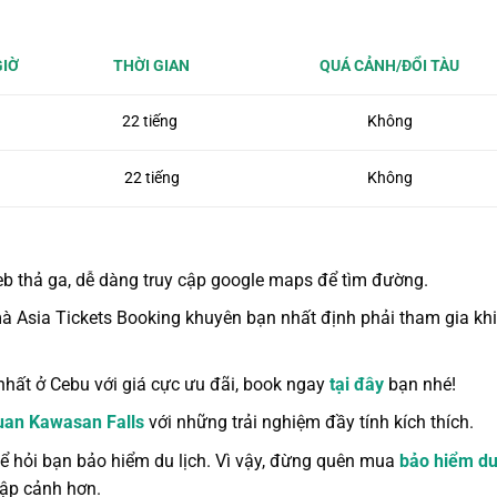
IỜ
THỜI GIAN
QUÁ CẢNH/ĐỔI TÀU
22 tiếng
Không
22 tiếng
Không
b thả ga, dễ dàng truy cập google maps để tìm đường.
à Asia Tickets Booking khuyên bạn nhất định phải tham gia kh
hất ở Cebu với giá cực ưu đãi, book ngay
tại đây
bạn nhé!
uan Kawasan Falls
với những trải nghiệm đầy tính kích thích.
hể hỏi bạn bảo hiểm du lịch. Vì vậy, đừng quên mua
bảo hiểm du
hập
cảnh hơn.