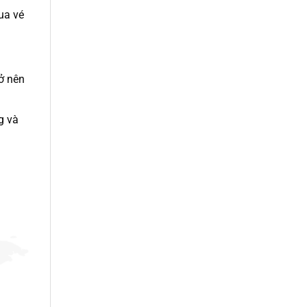
ua vé
ở nên
g và