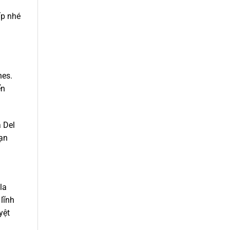
ấp nhé
nes.
ển
a Del
ạn
la
lĩnh
yệt