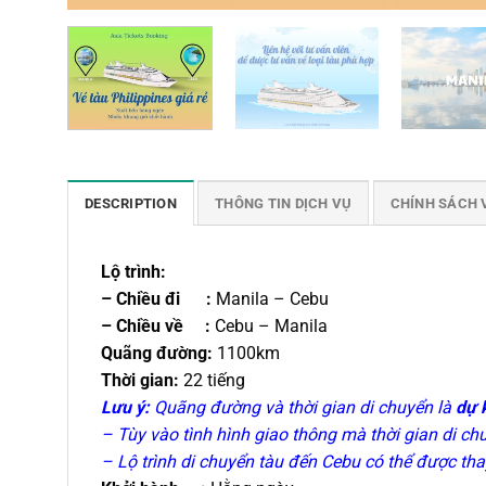
DESCRIPTION
THÔNG TIN DỊCH VỤ
CHÍNH SÁCH 
Lộ trình:
– Chiều đi :
Manila – Cebu
– Chiều về :
Cebu – Manila
Quãng đường:
1100km
Thời gian:
22 tiếng
Lưu ý:
Quãng đường và thời gian di chuyển là
dự 
– Tùy vào tình hình giao thông mà thời gian di c
– Lộ trình di chuyển tàu đến Cebu có thể được thay