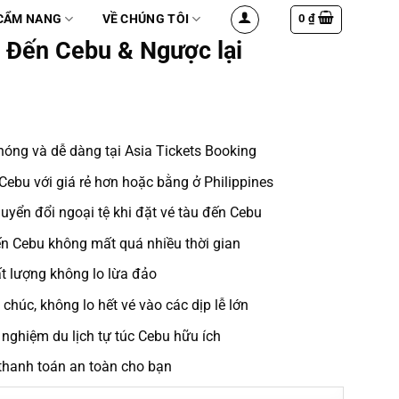
0
₫
CẨM NANG
VỀ CHÚNG TÔI
 Đến Cebu & Ngược lại
óng và dễ dàng tại Asia Tickets Booking
 Cebu
với giá rẻ hơn hoặc bằng ở Philippines
uyển đổi ngoại tệ khi đặt vé
tàu đến Cebu
n Cebu không mất quá nhiều thời gian
ất lượng không lo lừa đảo
húc, không lo hết vé vào các dịp lễ lớn
 nghiệm du lịch tự túc Cebu
hữu ích
thanh toán an toàn cho bạn