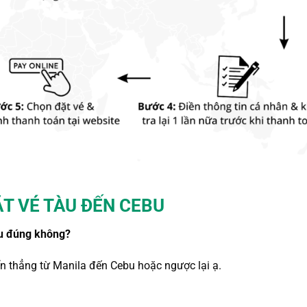
ẶT
VÉ TÀU ĐẾN CEBU
bu
đúng không?
ển thẳng
từ Manila đến Cebu
hoặc ngược lại ạ.