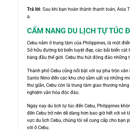
Trả lời
: Sau khi bạn hoàn thành thanh toán, Asia 
ạ.
CẨM NANG DU LỊCH TỰ TÚC 
Cebu nằm ở trung tâm của Philippines, là một điểm
Sở hữu đường bờ biển tuyệt đẹp, các bãi biển cát
hàng đầu thế giới. Cebu thu hút đông đảo những t
Thành phố Cebu cũng nổi bật với sự pha trộn văn h
Santo Nino đến các khu chợ sầm uất và những mó
thư giãn, Cebu còn là trung tâm giao thương năng 
nghiệm văn hóa độc đáo.
Ngày nay du lịch tự túc đến Cebu, Philippines khô
đến Cebu
trở nên dễ dàng hơn bao giờ hết với vé 
vực du lịch Cebu, chúng tôi sẽ cung cấp cho bạn
p
vời
ở Cebu
.