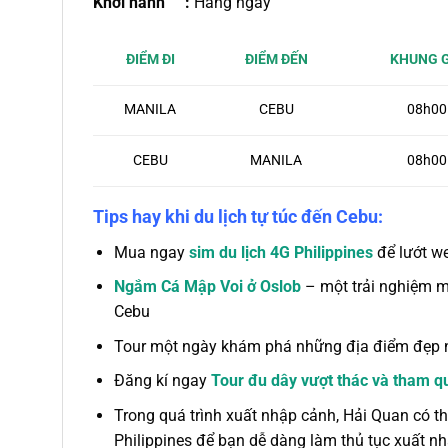
Khởi hành :
Hằng ngày
ĐIỂM ĐẾN
KHUNG G
ĐIỂM ĐI
CEBU
08h00
MANILA
CEBU
MANILA
08h00
Tips hay khi du lịch tự túc đến Cebu:
Mua ngay
sim du lịch 4G Philippines
để lướt we
Ngắm Cá Mập Voi ở Oslob
– một trải nghiệm m
Cebu
Tour một ngày khám phá những địa điểm đẹp n
Đăng kí ngay
Tour đu dây vượt thác và tham q
Trong quá trình xuất nhập cảnh, Hải Quan có t
Philippines để bạn dễ dàng làm thủ tục xuất n