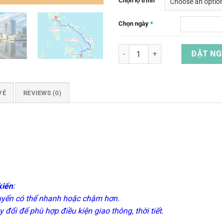
Chọn lộ trình
Chọn ngày
*
Vé Tàu Từ Manila Đến Cebu & Ngư
ĐẶT NG
VÉ
REVIEWS (0)
kiến
:
huyển có thể nhanh hoặc chậm hơn.
 đổi để phù hợp điều kiện giao thông, thời tiết.