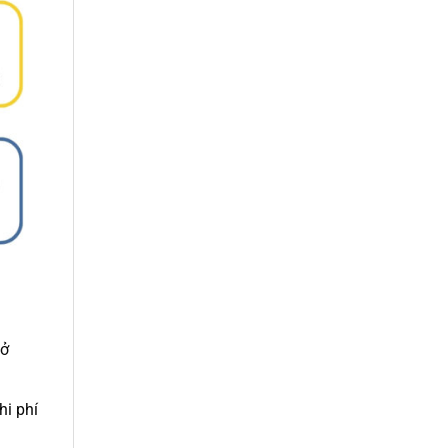
ở
hi phí