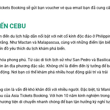
Tickets Booking sẽ gửi bạn voucher vé qua email bạn đã cung c
ĐẾN CEBU
 đến du lịch hấp dẫn nổi bật với nét cổ kính độc đáo ở Philippi
 trắng. Như Mactan và Malapascua, cùng với những điểm lặn bi
ín đồ yêu thích du lịch khám phá biển.
óa phong phú. Từ các di tích lịch sử như San Pedro và Basilic
n ăn địa phương đặc sắc. Không chỉ là điểm đến lý tưởng để b
động. Nơi bạn có thể khám phá nhiều hoạt động giải trí và trải
ng còn là vấn đề khó khăn đối với nhiều người. Đặc biệt,
từ Mani
tàu của Asia Tickets Booking. Với hơn 10 năm kinh nghiệm trong 
hương tiện di chuyển
nhanh chóng để bạn tận hưởng kỳ nghỉ tu