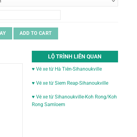
ợc lại quantity
AY
ADD TO CART
LỘ TRÌNH LIÊN QUAN
♥ Vé xe từ Hà Tiên-Sihanoukville
♥
Vé xe từ Siem Reap-Sihanoukville
♥
Vé xe từ Sihanoukville-
Koh Rong/Koh
Rong Samloem