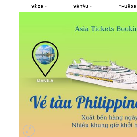
Chuyển
VÉ XE
VÉ TÀU
THUÊ XE
đến
nội
dung