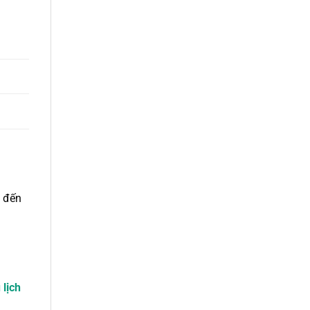
i đến
 lịch