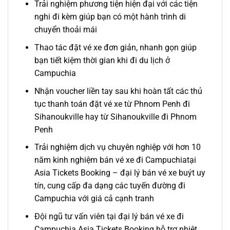
Trải nghiệm phương tiện hiện đại với các tiện
nghi đi kèm giúp bạn có một hành trình di
chuyển thoải mái
Thao tác đặt
vé xe
đơn giản, nhanh gọn giúp
bạn tiết kiệm thời gian khi
đi
du lịch ở
Campuchia
Nhận voucher liền tay sau khi hoàn tất các thủ
tục thanh toán đặt
vé xe từ Phnom Penh đi
Sihanoukville
hay
từ Sihanoukville đi Phnom
Penh
Trải nghiệm dịch vụ chuyên nghiệp với hơn 10
năm kinh nghiệm bán vé xe đi Campuchiatại
Asia Tickets Booking –
đại lý bán vé xe buýt
uy
tín, cung cấp đa dạng các
tuyến
đường
đi
Campuchia
với giá cả cạnh tranh
Đội ngũ tư vấn viên tại đại lý bán vé xe đi
Campuchia Asia Tickets Booking hỗ trợ nhiệt