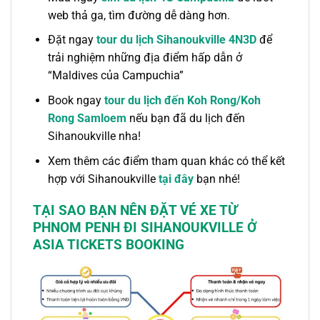
web thả ga, tìm đường dễ dàng hơn.
Đặt ngay
tour du lịch Sihanoukville 4N3D
để
trải nghiệm những địa điểm hấp dẫn ở
“Maldives của Campuchia”
Book ngay
tour du lịch đến Koh Rong/Koh
Rong Samloem
nếu bạn đã du lịch đến
Sihanoukville nha!
Xem thêm các điểm tham quan khác có thể kết
hợp với Sihanoukville
tại đây
bạn nhé!
TẠI SAO BẠN NÊN ĐẶT VÉ
XE TỪ
PHNOM PENH ĐI SIHANOUKVILLE
Ở
ASIA TICKETS BOOKING