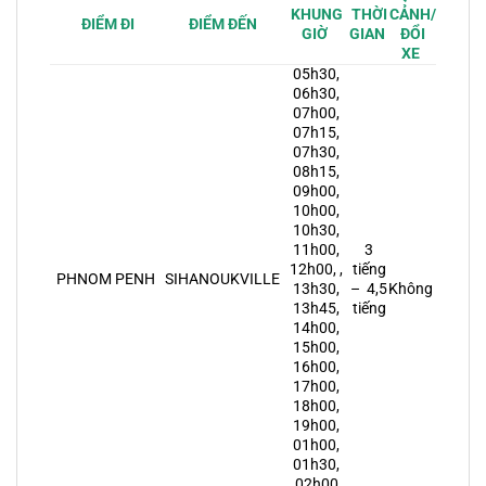
KHUNG
THỜI
CẢNH/
ĐIỂM ĐẾN
ĐIỂM ĐI
GIỜ
GIAN
ĐỔI
XE
05h30,
06h30,
07h00,
07h15,
07h30,
08h15,
09h00,
10h00,
10h30,
11h00,
3
12h00, ,
tiếng
SIHANOUKVILLE
PHNOM PENH
13h30,
– 4,5
Không
13h45,
tiếng
14h00,
15h00,
16h00,
17h00,
18h00,
19h00,
01h00,
01h30,
02h00