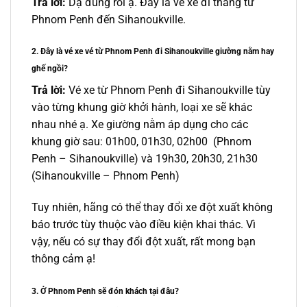
Trả lời:
Dạ đúng rồi ạ. Đây là
vé xe đi
thẳng
từ
Phnom Penh
đến
Sihanoukville
.
2. Đây là vé xe vé từ Phnom Penh đi Sihanoukville giường nằm hay
ghế ngồi?
Trả lời:
Vé xe từ Phnom Penh đi Sihanoukville
tùy
vào từng khung giờ khởi hành, loại xe sẽ khác
nhau nhé ạ. Xe giường nằm áp dụng cho các
khung giờ sau:
01h00, 01h30, 02h00
(Phnom
Penh – Sihanoukville) và 19h30, 20h30, 21h30
(Sihanoukville – Phnom Penh)
Tuy nhiên, hãng có thể thay đổi xe đột xuất không
báo trước tùy thuộc vào điều kiện khai thác. Vì
vậy, nếu có sự thay đổi đột xuất, rất mong bạn
thông cảm ạ!
3. Ở Phnom Penh sẽ đón khách tại đâu?