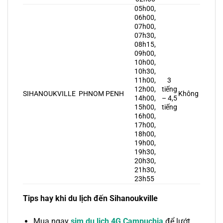
05h00,
06h00,
07h00,
07h30,
08h15,
09h00,
10h00,
10h30,
11h00,
3
12h00,
tiếng
SIHANOUKVILLE
PHNOM PENH
Không
14h00,
– 4,5
15h00,
tiếng
16h00,
17h00,
18h00,
19h00,
19h30,
20h30,
21h30,
23h55
Tips hay khi du lịch đến Sihanoukville
Mua ngay
sim du lịch 4G Campuchia
để lướt