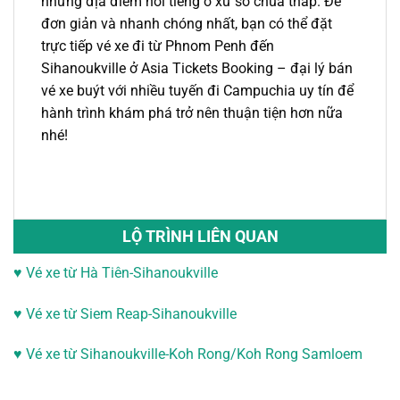
những địa điểm nổi tiếng ở xứ sở chùa tháp. Để
đơn giản và nhanh chóng nhất, bạn có thể đặt
trực tiếp
vé xe đi từ Phnom Penh
đến
Sihanoukville
ở Asia Tickets Booking –
đại lý bán
vé xe buýt với nhiều tuyến đi Campuchia
uy tín để
hành trình khám phá trở nên thuận tiện hơn nữa
nhé!
LỘ TRÌNH LIÊN QUAN
♥ Vé xe từ Hà Tiên-Sihanoukville
♥
Vé xe từ Siem Reap-Sihanoukville
♥
Vé xe từ Sihanoukville-
Koh Rong/Koh Rong Samloem