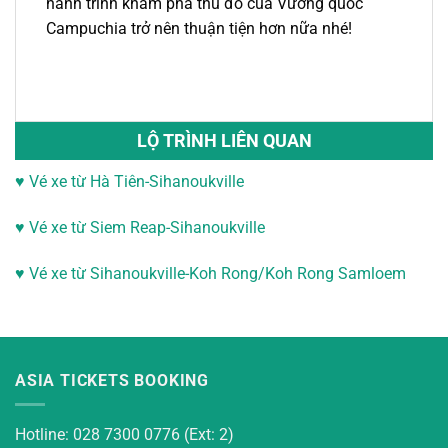
hành trình khám phá thủ đô của Vương quốc
Campuchia trở nên thuận tiện hơn nữa nhé!
LỘ TRÌNH LIÊN QUAN
♥ Vé xe từ Hà Tiên-Sihanoukville
♥
Vé xe từ Siem Reap-Sihanoukville
♥
Vé xe từ Sihanoukville-
Koh Rong/Koh Rong Samloem
ASIA TICKETS BOOKING
Hotline: 028 7300 0776 (Ext: 2)