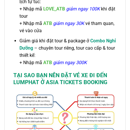
lịch tự túc:
+
Nhập mã
LOVE_ATB
giảm ngay 100K
khi đặt
tour
+ Nhập mã
ATB
giảm ngay 30K
vé tham quan,
vé vào cửa
Giảm giá khi đặt tour & package ở
Combo Nghỉ
Dưỡng
– chuyên tour riêng, tour cao cấp & tour
thiết kế:
+
Nhập mã
ATB
giảm ngay 300K
TẠI SAO BẠN NÊN ĐẶT VÉ
XE ĐI
ĐẾN
LUMPHAT
Ở ASIA TICKETS BOOKING