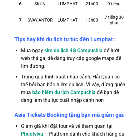
SKUN
LUMPHAT
21h00
9 tiếng
6
7 tiếng 30
7
SVAY ANTOR
LUMPHAT
13h00
phút
Tips hay khi du lịch tự túc đến
Lumphat
:
Mua ngay
sim du lịch 4G Campuchia
để lướt
web thả ga, dễ dàng truy cập google maps để
tìm đường
.
Trong quá trình xuất nhập cảnh, Hải Quan có
thể hỏi bạn bảo hiểm du lịch. Vì vậy, đừng quên
mua
bảo hiểm du lịch Campuchia
để bạn dễ
dàng làm thủ tục xuất nhập cảnh hơn
Asia Tickets Booking tặng bạn mã giảm giá:
Giảm giá khi đặt tour và vé tham quan tại
Phuotvivu
– Platform dành cho khách hàng du