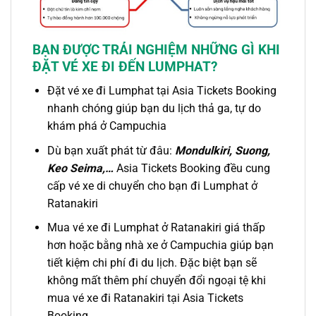
BẠN ĐƯỢC TRẢI NGHIỆM NHỮNG GÌ KHI
ĐẶT VÉ XE ĐI
ĐẾN LUMPHAT
?
Đặt
vé xe đi Lumphat
tại Asia Tickets Booking
nhanh chóng giúp bạn du lịch thả ga, tự do
khám phá ở Campuchia
Dù bạn xuất phát từ đâu:
Mondulkiri, Suong,
Keo Seima,…
Asia Tickets Booking đều cung
cấp vé xe di chuyển cho bạn đi Lumphat ở
Ratanakiri
Mua
vé xe đi
Lumphat ở
Ratanakiri
giá thấp
hơn hoặc bằng nhà xe ở Campuchia giúp bạn
tiết kiệm chi phí đi du lịch. Đặc biệt bạn sẽ
không mất thêm phí chuyển đổi ngoại tệ khi
mua vé xe đi Ratanakiri tại Asia Tickets
Booking