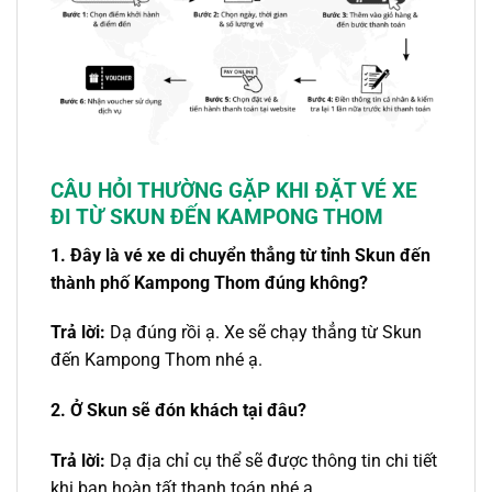
CÂU HỎI THƯỜNG GẶP
KHI ĐẶT VÉ XE
ĐI
TỪ SKUN ĐẾN KAMPONG THOM
1. Đây là vé xe di chuyển thẳng
từ
tỉnh
Skun đến
thành phố
Kampong Thom
đúng không?
Trả lời:
Dạ đúng rồi ạ. Xe sẽ chạy thẳng từ Skun
đến Kampong Thom nhé ạ.
2. Ở Skun sẽ đón khách tại đâu?
Trả lời:
Dạ địa chỉ cụ thể sẽ được thông tin chi tiết
khi bạn hoàn tất thanh toán nhé ạ.