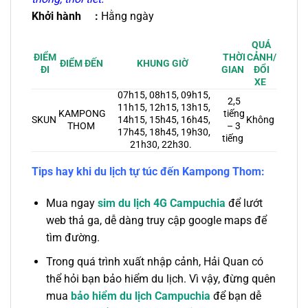
Khởi hành :
Hằng ngày
QUÁ
THỜI
CẢNH/
ĐIỂM
ĐIỂM ĐẾN
KHUNG GIỜ
GIAN
ĐỔI
ĐI
XE
07h15, 08h15, 09h15,
2,5
11h15, 12h15, 13h15,
KAMPONG
tiếng
SKUN
14h15, 15h45, 16h45,
Không
THOM
– 3
17h45, 18h45, 19h30,
tiếng
21h30, 22h30.
Tips hay khi du lịch tự túc đến Kampong Thom:
Mua ngay
sim du lịch 4G Campuchia
để lướt
web thả ga, dễ dàng truy cập google maps để
tìm đường
.
Trong quá trình xuất nhập cảnh, Hải Quan có
thể hỏi bạn bảo hiểm du lịch. Vì vậy, đừng quên
mua
bảo hiểm du lịch Campuchia
để bạn dễ