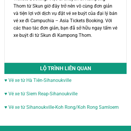
Thom từ Skun
giờ đây trở nên vô cùng đơn giản
và tiện lợi với dịch vụ đặt vé xe buýt của đại lý bán
vé xe đi Campuchia – Asia Tickets Booking. Với
các thao tác đơn giản, bạn đã sở hữu ngay tấm vé
xe buýt đi
từ Skun đi Kampong Thom.
LỘ TRÌNH LIÊN QUAN
♥ Vé xe từ Hà Tiên-Sihanoukville
♥
Vé xe từ Siem Reap-Sihanoukville
♥
Vé xe từ Sihanoukville-
Koh Rong/Koh Rong Samloem