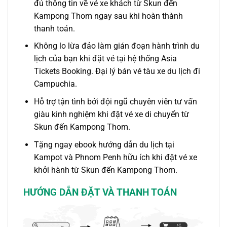
đủ thông tin về vé xe khách
từ Skun đến
Kampong Thom
ngay sau khi hoàn thành
thanh toán.
Không lo lừa đảo làm gián đoạn hành trình du
lịch của bạn khi đặt vé tại hệ thống Asia
Tickets Booking. Đ
ại lý
bán vé
tàu
xe
du lịch đi
Campuchia
.
Hỗ trợ tận tình bởi đội ngũ chuyên viên tư vấn
giàu kinh nghiệm khi đặt vé xe di chuyển
từ
Skun đến Kampong Thom.
Tặng ngay ebook hướng dẫn du lịch tại
Kampot và Phnom Penh hữu ích khi đặt vé xe
khởi hành
từ Skun đến Kampong Thom
.
HƯỚNG DẪN ĐẶT VÀ THANH TOÁN