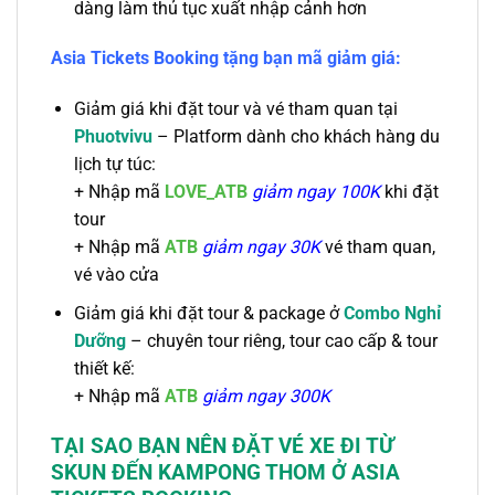
dàng làm thủ tục xuất nhập cảnh hơn
Asia Tickets Booking tặng bạn mã giảm giá:
Giảm giá khi đặt tour và vé tham quan tại
Phuotvivu
– Platform dành cho khách hàng du
lịch tự túc:
+
Nhập mã
LOVE_ATB
giảm ngay 100K
khi đặt
tour
+ Nhập mã
ATB
giảm ngay 30K
vé tham quan,
vé vào cửa
Giảm giá khi đặt tour & package ở
Combo Nghỉ
Dưỡng
– chuyên tour riêng, tour cao cấp & tour
thiết kế:
+
Nhập mã
ATB
giảm ngay 300K
TẠI SAO BẠN NÊN ĐẶT VÉ
XE ĐI
TỪ
SKUN ĐẾN KAMPONG THOM
Ở ASIA