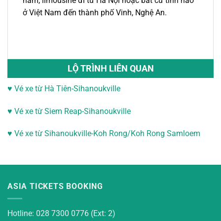
nằm, limousine
đi từ
Hà Nội
hoặc bất cứ tỉnh nào
ở Việt Nam đến thành phố
Vinh
, Nghệ An.
LỘ TRÌNH LIÊN QUAN
♥ Vé xe từ Hà Tiên-Sihanoukville
♥
Vé xe từ Siem Reap-Sihanoukville
♥
Vé xe từ Sihanoukville-
Koh Rong/Koh Rong Samloem
ASIA TICKETS BOOKING
Hotline: 028 7300 0776 (Ext: 2)