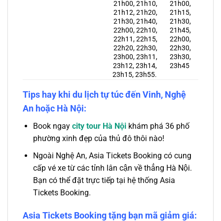
21h00, 21h10,
21h00,
21h12, 21h20,
21h15,
21h30, 21h40,
21h30,
22h00, 22h10,
21h45,
22h11, 22h15,
22h00,
22h20, 22h30,
22h30,
23h00, 23h11,
23h30,
23h12, 23h14,
23h45
23h15, 23h55.
Tips hay khi du lịch tự túc đến Vinh, Nghệ
An hoặc Hà Nội:
Book ngay
city tour Hà Nội
khám phá 36 phố
phường xinh đẹp của thủ đô thôi nào!
Ngoài Nghệ An, Asia Tickets Booking có cung
cấp vé xe từ các tỉnh lân cận về thẳng Hà Nội.
Bạn có thể đặt trực tiếp tại hệ thống Asia
Tickets Booking.
Asia Tickets Booking tặng bạn mã giảm giá: