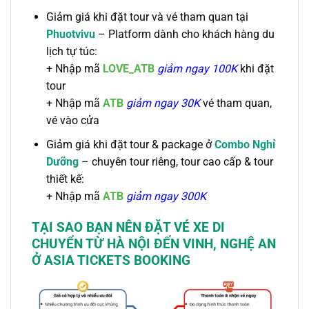
Giảm giá khi đặt tour và vé tham quan tại
Phuotvivu
– Platform dành cho khách hàng du
lịch tự túc:
+
Nhập mã
LOVE_ATB
giảm ngay 100K
khi đặt
tour
+ Nhập mã
ATB
giảm ngay 30K
vé tham quan,
vé vào cửa
Giảm giá khi đặt tour & package ở
Combo Nghỉ
Dưỡng
– chuyên tour riêng, tour cao cấp & tour
thiết kế:
+
Nhập mã
ATB
giảm ngay 300K
TẠI SAO BẠN NÊN ĐẶT
VÉ XE
DI
CHUYỂN TỪ HÀ NỘI ĐẾN VINH, NGHỆ AN
Ở ASIA TICKETS BOOKING