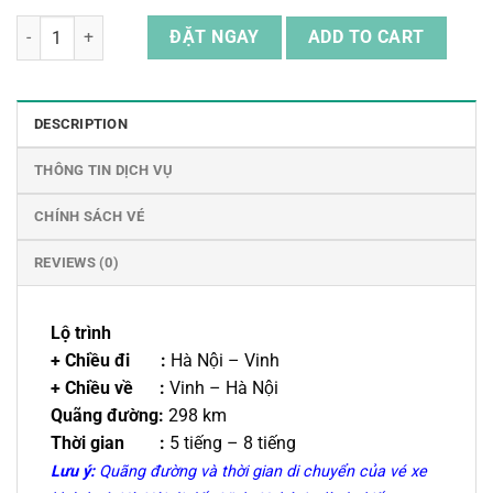
Vé Xe Khách Khứ Hồi Từ Hà Nội Đến Vinh, Nghệ An quantity
ĐẶT NGAY
ADD TO CART
DESCRIPTION
THÔNG TIN DỊCH VỤ
CHÍNH SÁCH VÉ
REVIEWS (0)
Lộ trình
+ Chiều đi :
Hà Nội – Vinh
+ Chiều về :
Vinh – Hà Nội
Quãng đường:
298 km
Thời gian :
5 tiếng – 8 tiếng
Lưu ý:
Quãng đường và thời gian di chuyển của vé xe