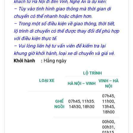
khách từ Hà Nội đi đến Vinh, Nghệ An là dự kiến:
– Tùy vào tình hình giao thông mà thời gian di
chuyển có thể nhanh hoặc chậm hơn.
– Trong một số điều kiện về giao thông, thời tiết,
lộ trình di chuyển có thể được thay đổi để phù hợp
với điều kiện thực tế.
– Vui lòng liên hệ tư vấn viên để kiểm tra lại
khung giờ khởi hành, loại xe di chuyển và giá vé.
Khởi hành :
Hằng ngày
LỘ TRÌNH
LOẠI XE
VINH – HÀ
HÀ NỘI – VINH
NỘI
07h45,
07h45, 11h35.
GHẾ
11h00,
14h30, 18h30
NGỒI
13h45,
18h00
00h00,
00h31,
01h15,