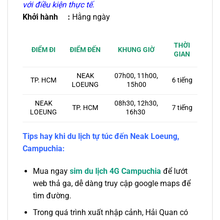
với điều kiện thực tế.
Khởi hành :
Hằng ngày
THỜI
ĐIỂM ĐẾN
KHUNG GIỜ
ĐIỂM ĐI
GIAN
NEAK
07h00, 11h00,
6 tiếng
TP. HCM
LOEUNG
15h00
NEAK
08h30, 12h30,
TP. HCM
7 tiếng
LOEUNG
16h30
Tips hay khi du lịch tự túc đến Neak Loeung,
Campuchia:
Mua ngay
sim du lịch 4G Campuchia
để lướt
web thả ga, dễ dàng truy cập google maps để
tìm đường.
Trong quá trình xuất nhập cảnh, Hải Quan có