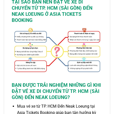
TẠI SAO BẠN NÊN ĐẶT
VÉ XE
DI
CHUYỂN TỪ TP. HCM (SÀI GÒN) ĐẾN
NEAK LOEUNG
Ở ASIA TICKETS
BOOKING
BẠN ĐƯỢC TRẢI NGHIỆM NHỮNG GÌ KHI
ĐẶT
VÉ XE
DI CHUYỂN TỪ TP. HCM (SÀI
GÒN) ĐẾN NEAK LOEUNG
?
Mua vé xe
từ TP. HCM Đến Neak Loeung
tại
Asia Tickets Booking giúp bạn tận hưởng kỳ