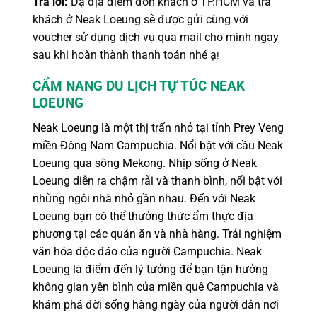
Trả lời:
Dạ địa điểm đón khách ở TP.HCM và trả
khách ở Neak Loeung sẽ được gửi cùng với
voucher sử dụng dịch vụ qua mail cho mình ngay
sau khi hoàn thành thanh toán nhé ạ
!
CẨM NANG DU LỊCH TỰ TÚC NEAK
LOEUNG
Neak Loeung là một thị trấn nhỏ tại tỉnh Prey Veng
miền Đông Nam Campuchia. Nổi bật với
cầu Neak
Loeung
qua sông Mekong. Nhịp sống ở Neak
Loeung diễn ra chậm rãi và thanh bình, nổi bật với
những ngôi nhà nhỏ gần nhau. Đến với Neak
Loeung bạn có thể thưởng thức ẩm thực địa
phương tại các quán ăn và nhà hàng. Trải nghiệm
văn hóa độc đáo của người Campuchia. Neak
Loeung là điểm đến lý tưởng để bạn tận hưởng
không gian yên bình của miền quê Campuchia và
khám phá đời sống hàng ngày của người dân nơi