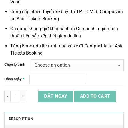
Veng
Cung cấp nhiều tuyến xe buýt
từ TP. HCM đi Campuchia
tại Asia Tickets Booking
Đa dạng khung giờ khởi hành đi Campuchia giúp bạn
thuận tiện sắp xếp thời gian du lịch
Tặng Ebook du lịch khi mua
vé xe đi Campuchia
tại Asia
Tickets Booking
Chọn lộ trình
Chọn ngày
*
Vé Xe Khứ Hồi Từ TP. HCM (Sài Gòn) Đi Neak Loeung, Campuchia qu
ĐẶT NGAY
ADD TO CART
DESCRIPTION