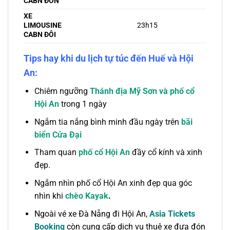
CABN ĐƠN
XE
LIMOUSINE
23h15
CABN ĐÔI
Tips hay khi du lịch tự túc đến Huế và Hội
An:
Chiêm ngưỡng
Thánh địa Mỹ Sơn và phố cổ
Hội An
trong 1 ngày
Ngắm tia nắng bình minh đầu ngày trên
bãi
biển Cửa Đại
Tham quan
phố cổ Hội An
đầy cổ kính và xinh
đẹp.
Ngắm nhìn phố cổ Hội An xinh đẹp qua góc
nhìn khi
chèo Kayak
.
Ngoài vé xe Đà Nẵng đi Hội An,
Asia Tickets
Booking
còn cung cấp dịch vụ thuê xe đưa đón