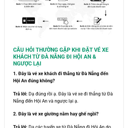
CÂU HỎI THƯỜNG GẶP KHI ĐẶT VÉ XE
KHÁCH TỪ ĐÀ NẴNG ĐI HỘI AN &
NGƯỢC LẠI
1. Đây là vé xe khách đi thẳng từ Đà Nẵng đến
Hội An đúng không?
Trả lời:
Dạ đúng rồi ạ. Đây là vé xe đi thẳng từ Đà
Nẵng đến Hội An và ngược lại ạ.
2. Đây là vé xe giường nằm hay ghế ngồi?
Trả lời:
Dạ các tuyến xe từ Đà Nẵng đi Hội An do