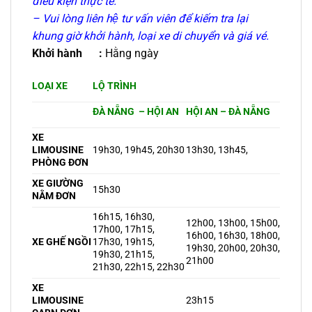
điều kiện thực tế.
– Vui lòng liên hệ tư vấn viên để kiếm tra lại
khung giờ khởi hành, loại xe di chuyển và giá vé.
Khởi hành :
Hằng ngày
LOẠI XE
LỘ TRÌNH
ĐÀ NẴNG – HỘI AN
HỘI AN – ĐÀ NẴNG
XE
LIMOUSINE
19h30, 19h45, 20h30
13h30, 13h45,
PHÒNG ĐƠN
XE GIƯỜNG
15h30
NẰM ĐƠN
16h15, 16h30,
12h00, 13h00, 15h00,
17h00, 17h15,
16h00, 16h30, 18h00,
XE GHẾ NGỒI
17h30, 19h15,
19h30, 20h00, 20h30,
19h30, 21h15,
21h00
21h30, 22h15, 22h30
XE
LIMOUSINE
23h15