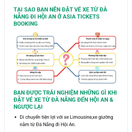
TẠI SAO BẠN NÊN ĐẶT
VÉ
XE
TỪ ĐÀ
NẴNG ĐI HỘI AN
Ở ASIA TICKETS
BOOKING
BẠN ĐƯỢC TRẢI NGHIỆM NHỮNG GÌ KHI
ĐẶT
VÉ XE TỪ ĐÀ NẴNG ĐẾN HỘI AN &
NGƯỢC LẠI
Di chuyển tiện lợi với
xe Limousine,xe giường
nằm
từ
Đà Nẵng đi Hội An.