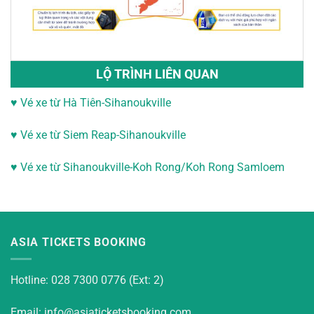
LỘ TRÌNH LIÊN QUAN
♥ Vé xe từ Hà Tiên-Sihanoukville
♥
Vé xe từ Siem Reap-Sihanoukville
♥
Vé xe từ Sihanoukville-
Koh Rong/Koh Rong Samloem
ASIA TICKETS BOOKING
Hotline: 028 7300 0776 (Ext: 2)
Email: info@asiaticketsbooking.com