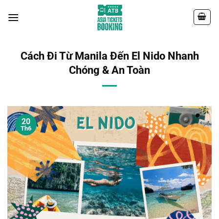
Chuyển
đến
nội
dung
Cách Đi Từ Manila Đến El Nido Nhanh
Chóng & An Toàn
20
Th6